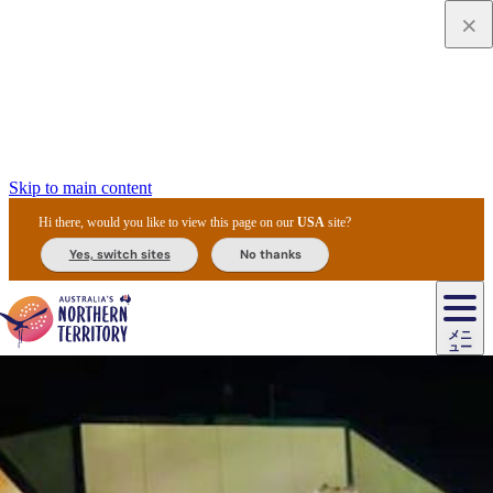
Skip to main content
Hi there, would you like to view this page on our
USA
site?
Yes, switch sites
No thanks
ジ
カ
ョ
ウ
フ
ア
ル
リ
ル
ェ
ウ
お
ル
ッ
ル/
フ
ガ
ス
ト
得
メニ
リ
カ
ト
エ
先
ー
イ
ュー
ア
テ
交
ド
な
ッ
ル
ジ
ア
住
ド
ド
リ
ィ
通
カ
ア・
プ
チ
ル
ャ/
ー
民
ダ
＆
同
ス
バ
機
カ
ア
ラ
フ
/
キ
ウ
ズ
文
宿
ー
ド
行
ス
ル
関
ド
ク
ン
ィ
ワ
ラ
デ
ャ
ェ
ロ
化
泊
ウ
リ
ツ
プ
と
＆
ゥ
テ
＆
ー
自
タ
ニ
グ
ビ
ン
ス
ッ
体
施
ィ
ン
ア
メ
リ
イ
レ
国
ィ
オ
ル
然
ル
ト
ジ
ル
ピ
ト
ク
験
設
ン
ク
ー
ン
ベ
ン
立
ビ
フ
ド
と
カ
歴
ミ
ュ
ズ・
ン
マ
グ
ン
タ
公
テ
ァ
国
野
国
史
イ
テ
ル
ア
マ
グ
ク
ズ
ト
ル
園
ィ
ー
立
生
立
と
ィ
ク
リ
ー
&
ド
公
生
公
伝
ウ
国
ー