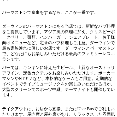
ア
ク
で
ク
と
し
パーマストンで食事をするなら、ここが一番です。
テ
ア
た
計
ィ
ウ
い
画
ダーウィンのパーマストンにある当店では、新鮮なパブ料理
ビ
ト
をご提供しています。アジア風の料理に加え、クリスピーポ
こ
ツ
テ
ークベリー、麺類、ハンバーガー、シェアプレート、お子様
ド
と
ー
ィ
向けメニューなど、定番のパブ料理もご用意。ダーウィンで
ア
ル
最も家族連れに優しいお店です。ダーウィンとパーマストン
で、どなたにもお楽しみいただける最高のファミリーレスト
ランです。
地
バーでは、キンキンに冷えた生ビール、上質なオーストラリ
旅
アワイン、定番カクテルをお楽しみいただけます。ポーカー
域
行
マシンやNTキノなど、本格的なゲームもご用意。定期的な
ご
イベントでライブミュージックをお楽しみいただけるほか、
を
と
大型スクリーンでスポーツ中継、テーマナイトも開催してい
計
に
ます。
画
散
す
策
テイクアウトは、お店から直接、またはUber Eatsでご利用い
る
ただけます。屋内席と屋外席があり、リラックスした雰囲気