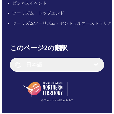
ビジネスイベント
ツーリズム・トップエンド
ツーリズムツーリズム・セントラルオーストラリア
このページ2の翻訳
English
Italiano
English (UK)
日本語
Deutsch
English (US)
日本語
English
简体中文
(Singapore)
繁體中文
Français
© Tourism and Events NT
すべての写真を表示