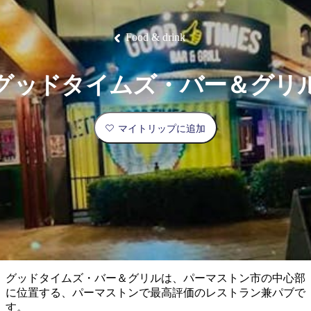
ブ
グ
ネ
ン
園
物
園
統
ィ
立
な
ル
ラ
ル
諸
釣
公
体
ズ
ン
国
旅
ナ
最
島
り
園
験
保
ピ
立
の
Food & drink
護
ン
公
コ
も
ビ
区
グ
園
ツ
人
ゲ
グッドタイムズ・バー＆グリ
体
計
気
ー
験
画
が
シ
と
高
マイトリップに追加
予
い
ョ
約
場
旅
ン
所
行
タ
エ
イ
実
リ
プ
用
ア
ア
的
ウ
な
ト
グッドタイムズ・バー＆グリルは、パーマストン市の中心部
情
バ
現
に位置する、パーマストンで最高評価のレストラン兼パブで
報
ッ
地
す。