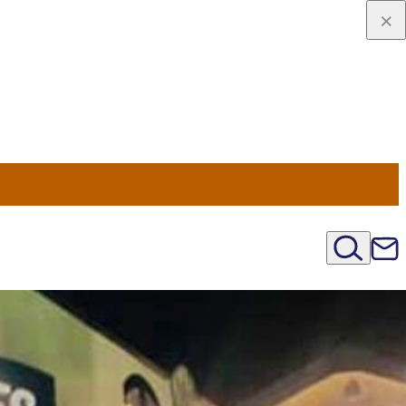
viaggio
oni