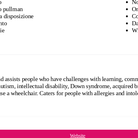
o
No
o pullman
Or
a disposizione
Co
nto
Da
ie
Wi
 assists people who have challenges with learning, comm
utism, intellectual disability, Down syndrome, acquired b
e a wheelchair. Caters for people with allergies and intol
Website