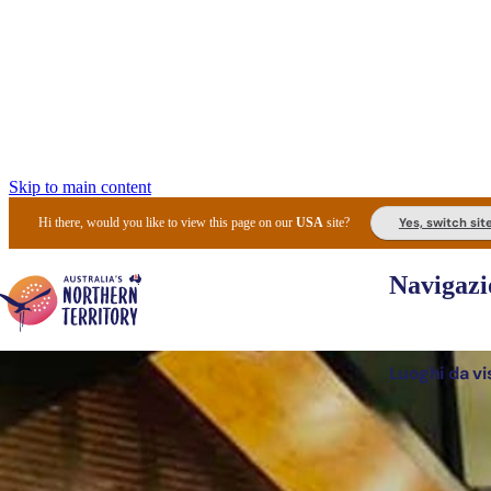
Skip to main content
Yes, switch sit
Hi there, would you like to view this page on our
USA
site?
Navigazi
Luoghi da vi
Pianifi
I l