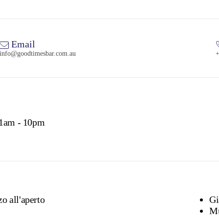
Email
info@goodtimesbar.com.au
+
11am - 10pm
o all'aperto
Mu