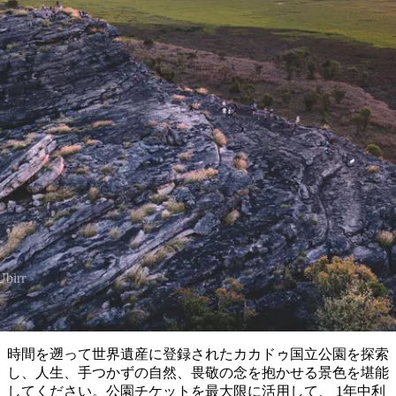
ブ
グ
ネ
ン
園
物
園
統
ィ
立
な
ル
ラ
ル
諸
釣
公
体
ズ
ン
国
旅
ナ
最
島
り
園
験
保
ピ
立
の
護
ン
公
コ
記事
も
ビ
区
グ
園
ツ
人
ゲ
体
計
気
カカドゥでの無料アクティビ
ー
験
画
が
ィ
シ
と
高
予
い
ョ
約
場
旅
ン
所
行
タ
エ
イ
実
リ
Ubirr
プ
用
ア
ア
的
ウ
な
ト
時間を遡って世界遺産に登録されたカカドゥ国立公園を探索
情
バ
現
し、人生、手つかずの自然、畏敬の念を抱かせる景色を堪能
報
ッ
地
してください。公園チケットを最大限に活用して、 1年中利