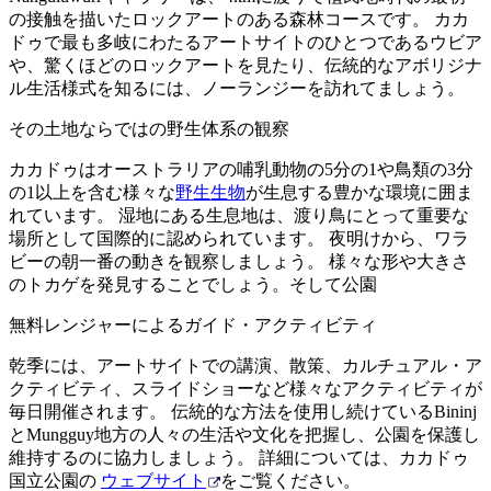
の接触を描いたロックアートのある森林コースです。 カカ
ドゥで最も多岐にわたるアートサイトのひとつであるウビア
や、驚くほどのロックアートを見たり、伝統的なアボリジナ
ル生活様式を知るには、ノーランジーを訪れてましょう。
その土地ならではの野生体系の観察
カカドゥはオーストラリアの哺乳動物の5分の1や鳥類の3分
の1以上を含む様々な
野生生物
が生息する豊かな環境に囲ま
れています。 湿地にある生息地は、渡り鳥にとって重要な
場所として国際的に認められています。 夜明けから、ワラ
ビーの朝一番の動きを観察しましょう。 様々な形や大きさ
のトカゲを発見することでしょう。そして公園
無料レンジャーによるガイド・アクティビティ
乾季には、アートサイトでの講演、散策、カルチュアル・ア
クティビティ、スライドショーなど様々なアクティビティが
毎日開催されます。 伝統的な方法を使用し続けているBininj
とMungguy地方の人々の生活や文化を把握し、公園を保護し
維持するのに協力しましょう。 詳細については、カカドゥ
国立公園の
ウェブサイト
をご覧ください。