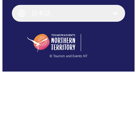
Italiano
English (UK)
日本語
Deutsch
English (US)
日本語
English
简体中文
(Singapore)
繁體中文
Français
© Tourism and Events NT