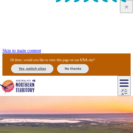
Skip to main content
Hi there, would you like to view this page on our
USA
site?
Yes, switch sites
No thanks
ジ
カ
ョ
ウ
フ
ア
ル
リ
ル
ェ
ウ
お
ル
ッ
ル/
フ
ガ
ス
ト
得
メニ
リ
カ
ト
エ
先
ー
イ
ュー
ア
テ
交
ド
な
ッ
ル
ジ
ア
住
ド
ド
リ
ィ
通
カ
ア・
プ
チ
ル
ャ/
ー
民
ダ
＆
同
ス
バ
機
カ
ア
ラ
フ
/
キ
ウ
ズ
文
宿
ー
ド
行
ス
ル
関
ド
ク
ン
ィ
ワ
ラ
デ
ャ
ェ
ロ
化
泊
ウ
リ
ツ
プ
と
＆
ゥ
テ
＆
ー
自
タ
ニ
グ
ビ
ン
ス
ッ
体
施
ィ
ン
ア
メ
リ
イ
レ
国
ィ
オ
ル
然
ル
ト
ジ
ル
ピ
ト
ク
験
設
ン
ク
ー
ン
ベ
ン
立
ビ
フ
ド
と
カ
歴
ミ
ュ
ズ・
ン
マ
グ
ン
タ
公
テ
ァ
国
野
国
史
イ
テ
ル
ア
マ
グ
ク
ズ
ト
ル
園
ィ
ー
立
生
立
と
ィ
ク
リ
ー
&
ド
公
生
公
伝
ウ
国
ー