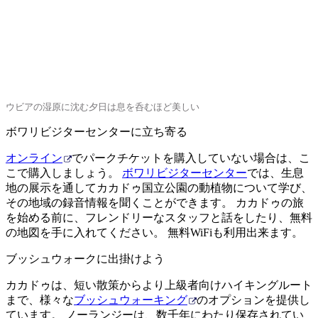
検
ウビアの湿原に沈む夕日は息を呑むほど美しい
索:
ボワリビジターセンターに立ち寄る
オンライン
でパークチケットを購入していない場合は、こ
こで購入しましょう。
ボワリビジターセンター
では、生息
Sign
地の展示を通してカカドゥ国立公園の動植物について学び、
up
その地域の録音情報を聞くことができます。 カカドゥの旅
を始める前に、フレンドリーなスタッフと話をしたり、無料
の地図を手に入れてください。 無料WiFiも利用出来ます。
ブッシュウォークに出掛けよう
カカドゥは、短い散策からより上級者向けハイキングルート
まで、様々な
ブッシュウォーキング
のオプションを提供し
ています。 ノーランジーは、数千年にわたり保存されてい