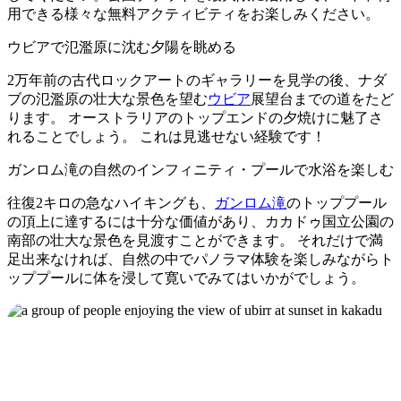
ア
ク
用できる様々な無料アクティビティをお楽しみください。
で
ク
と
し
ウビアで氾濫原に沈む夕陽を眺める
テ
ア
た
計
ィ
2万年前の古代ロックアートのギャラリーを見学の後、ナダ
ウ
い
画
ビ
ブの氾濫原の壮大な景色を望む
ウビア
展望台までの道をたど
ト
こ
ツ
ります。 オーストラリアのトップエンドの夕焼けに魅了さ
テ
ド
と
ー
れることでしょう。 これは見逃せない経験です！
ィ
ア
ル
ガンロム滝の自然のインフィニティ・プールで水浴を楽しむ
往復2キロの急なハイキングも、
ガンロム滝
のトッププール
の頂上に達するには十分な価値があり、カカドゥ国立公園の
地
南部の壮大な景色を見渡すことができます。 それだけで満
旅
域
足出来なければ、自然の中でパノラマ体験を楽しみながらト
行
ご
ッププールに体を浸して寛いでみてはいかがでしょう。
を
と
計
に
画
散
す
策
る