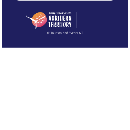
English (US)
日本語
English
简体中文
(Singapore)
繁體中文
Français
© Tourism and Events NT