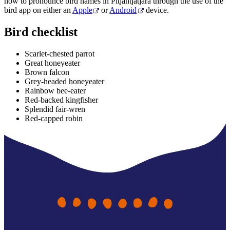
how to pronounce bird names in Pitjantjatjara through the use of the
bird app on either an
Apple
or
Android
device.
Bird checklist
Scarlet-chested parrot
Great honeyeater
Brown falcon
Grey-headed honeyeater
Rainbow bee-eater
Red-backed kingfisher
Splendid fair-wren
Red-capped robin