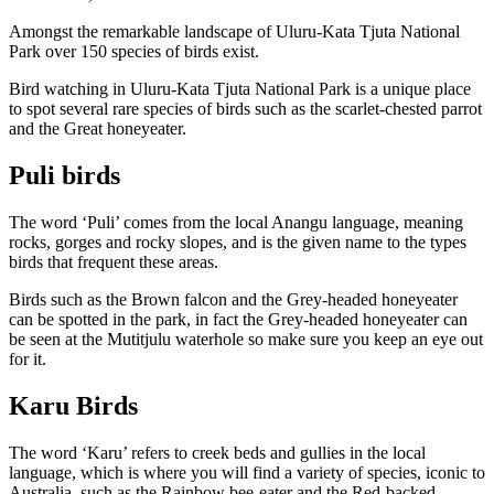
Sign
Amongst the remarkable landscape of Uluru-Kata Tjuta National
up
Park over 150 species of birds exist.
Bird watching in Uluru-Kata Tjuta National Park is a unique place
to spot several rare species of birds such as the scarlet-chested parrot
and the Great honeyeater.
Puli birds
The word ‘Puli’ comes from the local Anangu language, meaning
rocks, gorges and rocky slopes, and is the given name to the types
birds that frequent these areas.
Birds such as the Brown falcon and the Grey-headed honeyeater
can be spotted in the park, in fact the Grey-headed honeyeater can
be seen at the Mutitjulu waterhole so make sure you keep an eye out
for it.
Karu Birds
The word ‘Karu’ refers to creek beds and gullies in the local
language, which is where you will find a variety of species, iconic to
Australia, such as the Rainbow bee-eater and the Red-backed