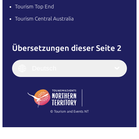
Tourism Top End
Tourism Central Australia
Übersetzungen dieser Seite 2
English
Italiano
English (UK)
Deutsch
Deutsch
English (US)
日本語
English
简体中文
(Singapore)
繁體中文
Français
© Tourism and Events NT