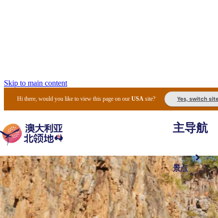
Skip to main content
Yes, switch sit
Hi there, would you like to view this page on our
USA
site?
主导航
景点