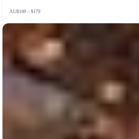
AU
$169 – $179