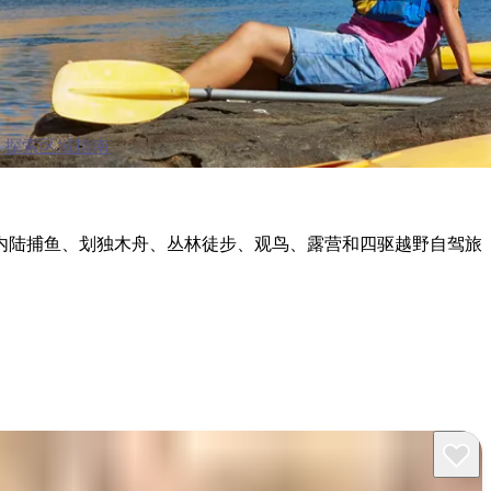
探索区域指南
内陆捕鱼、划独木舟、丛林徒步、观鸟、露营和四驱越野自驾旅