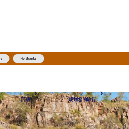
es
No thanks
活动
规划您的旅行
最受欢迎目的地
规划和预订
体验
旅行者类型
内陆和户外
实用信息
精选榜单
规划工具
按地区探索
搜索: