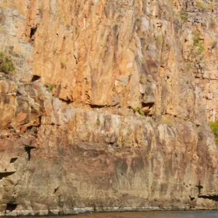
琳及周边
导览团