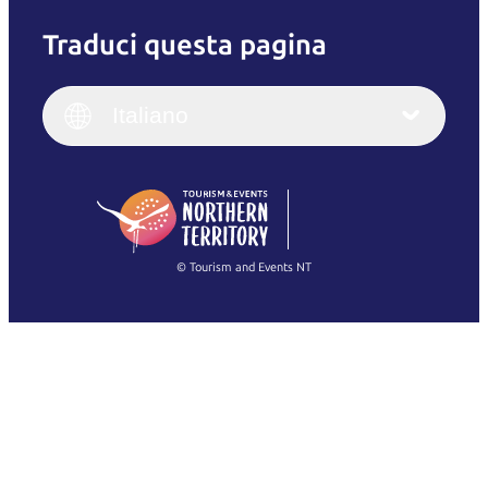
Traduci questa pagina
English
Italiano
English (UK)
Italiano
Deutsch
English (US)
日本語
English
简体中文
(Singapore)
繁體中文
Français
© Tourism and Events NT