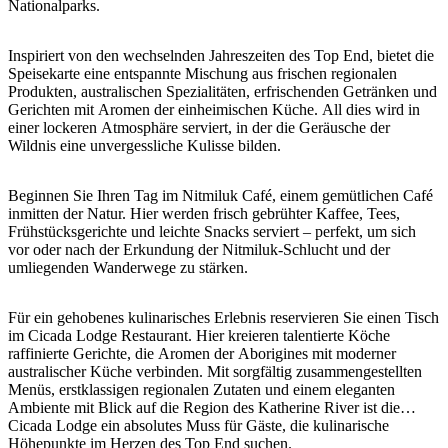
Nationalparks.
Sign
up
Inspiriert von den wechselnden Jahreszeiten des Top End, bietet die
Speisekarte eine entspannte Mischung aus frischen regionalen
Produkten, australischen Spezialitäten, erfrischenden Getränken und
Gerichten mit Aromen der einheimischen Küche. All dies wird in
einer lockeren Atmosphäre serviert, in der die Geräusche der
Wildnis eine unvergessliche Kulisse bilden.
Beginnen Sie Ihren Tag im Nitmiluk Café, einem gemütlichen Café
inmitten der Natur. Hier werden frisch gebrühter Kaffee, Tees,
Frühstücksgerichte und leichte Snacks serviert – perfekt, um sich
vor oder nach der Erkundung der Nitmiluk-Schlucht und der
umliegenden Wanderwege zu stärken.
Für ein gehobenes kulinarisches Erlebnis reservieren Sie einen Tisch
im Cicada Lodge Restaurant. Hier kreieren talentierte Köche
raffinierte Gerichte, die Aromen der Aborigines mit moderner
australischer Küche verbinden. Mit sorgfältig zusammengestellten
Menüs, erstklassigen regionalen Zutaten und einem eleganten
Ambiente mit Blick auf die Region des Katherine River ist die
Cicada Lodge ein absolutes Muss für Gäste, die kulinarische
Höhepunkte im Herzen des Top End suchen.