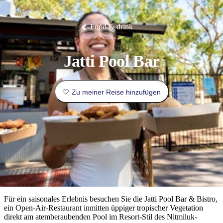
Die
Erlebnisse
Planen
Nationalpark
Glamping
Park
Luxuserlebnisse
East
Geschichte
beliebtesten
&
Tiwi-
Arnhem
und
Inseln
Gaumenfreuden
Land
Erbe
Festivals
Karlu
Orte
Buchen
Food & drink
und
Nitmiluk-
Karlu
Mataranka
Veranstaltungen
Nationalpark
Angeln
/
Tjorita
Reisetyp
Devils
/
Marbles
Maguk
West-
Aktivitäten
Jatti Pool Bar
MacDonnell-
Nationalpark
Outback
Praktische
und
Infos
Top
Zu meiner Reise hinzufügen
outdoor
10
Reiseplanung
Listen
Planungstools
Nach
Region
erkunden
Suche:
Für ein saisonales Erlebnis besuchen Sie die Jatti Pool Bar & Bistro,
ein Open-Air-Restaurant inmitten üppiger tropischer Vegetation
direkt am atemberaubenden Pool im Resort-Stil des Nitmiluk-