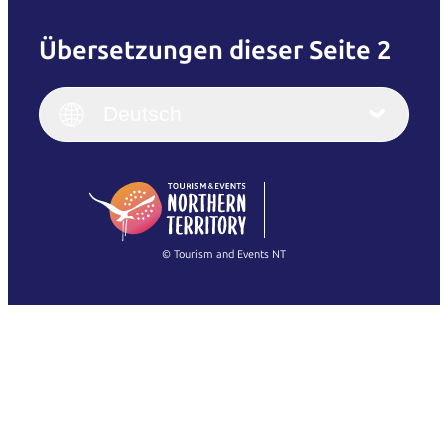
Übersetzungen dieser Seite 2
English
Italiano
English (UK)
Deutsch
Deutsch
English (US)
日本語
English
简体中文
(Singapore)
繁體中文
Français
© Tourism and Events NT
Alle Fotos anzeigen