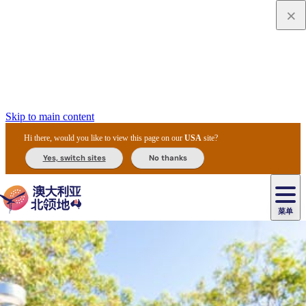
Skip to main content
Hi there, would you like to view this page on our
USA
site?
Yes, switch sites
No thanks
菜单
原
住
导
民
游
卡
文
爱
美
陪
卡
李
自
达
化
丽
食
同
节
租
杜
户
治
然
瓦
卡
尔
体
住
斯
攻
旅
主
庆
车
国
外
菲
和
塔
鲁
茨
文
验
宿
泉
略
程
乌
与
和
家
和
特
野
卡
历
尼
卡
奥
鲁
活
交
公
探
国
生
国
史
导
特
鲁
里
鲁
动
通
园
险
家
动
家
和
东
马
露
米
/
查
公
植
公
遗
提
阿
高