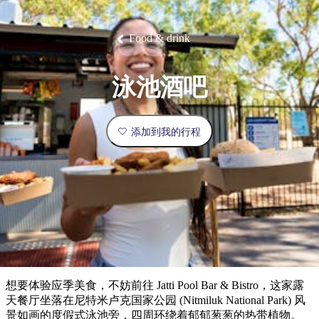
塔
营
鲁
航
魔
/
园
物
园
产
维
纳
端
兰
和
克
鬼
最
体
西
群
钓
姆
旅
卡
豪
国
旅
大
麦
岛
鱼
地
游
温
华
家
行
受
验
理
马
克
Food & drink
泉
野
公
灵
景
石
古
唐
欢
池
营
园
感
保
克
纳
点
护
瀑
国
规
迎
区
布
家
泳池酒吧
公
划
目
旅
园
和
的
行
预
地
者
添加到我的行程
订
活
类
动
型
内
实
陆
用
和
精
信
户
规
选
息
外
划
榜
您
单
想要体验应季美食，不妨前往 Jatti Pool Bar & Bistro，这家露
的
天餐厅坐落在尼特米卢克国家公园 (Nitmiluk National Park) 风
景如画的度假式泳池旁，四周环绕着郁郁葱葱的热带植物。