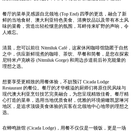
旅
规
按
行
划
地
餐厅的菜单灵感源自北领地 (Top End) 四季的更迭，融合了新
工
区
鲜的当地食材、澳大利亚特色美食、清爽饮品以及带有本土风
具
探
味的菜肴，营造出轻松惬意的氛围，耳畔传来旷野的声响，令
索
人难忘。
清晨，您可以前往 Nitmiluk Café，这家休闲咖啡馆隐匿于自然
搜
之中，供应新鲜现煮的咖啡、茶饮、早餐和简餐，是您在探索
索:
尼特米卢克峡谷 (Nitmiluk Gorge) 和周边步道前后补充能量的
理想之选。
想要享受更精致的用餐体验，不妨预订 Cicada Lodge
Sign
Restaurant 的餐位。餐厅的才华横溢的厨师们将原住民风味与
up
现代澳大利亚烹饪技艺完美融合，为您呈现精致佳肴。餐厅精
心打造的菜单，选用当地优质食材，优雅的环境俯瞰凯瑟琳河
地区，是追求顶级美食体验的宾客在北领地中心地带的理想之
选。
在蝉鸣旅馆 (Cicada Lodge)，用餐不仅仅是一顿饭，更是一场