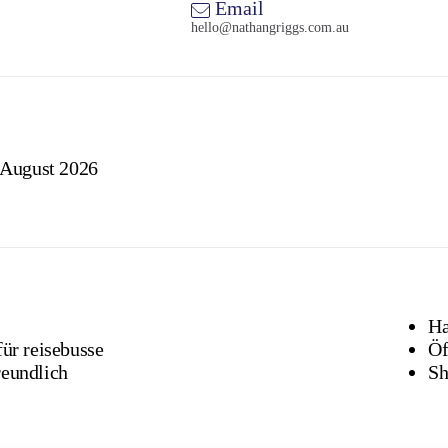
Email
hello@nathangriggs.com.au
 August 2026
Ha
für reisebusse
Öf
reundlich