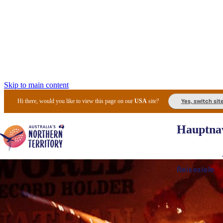
Skip to main content
Yes, switch sit
Hi there, would you like to view this page on our
USA
site?
Hauptnav
Reiseziele
Die