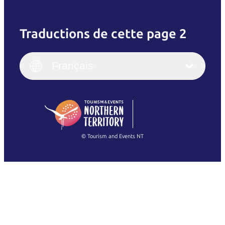
Traductions de cette page 2
English
Italiano
English (UK)
Français
Deutsch
English (US)
日本語
English
简体中文
(Singapore)
繁體中文
Français
© Tourism and Events NT
Voir toutes les photos