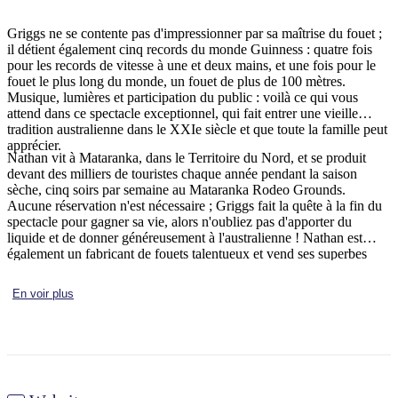
Griggs ne se contente pas d'impressionner par sa maîtrise du fouet ;
il détient également cinq records du monde Guinness : quatre fois
pour les records de vitesse à une et deux mains, et une fois pour le
Rechercher:
fouet le plus long du monde, un fouet de plus de 100 mètres.
Musique, lumières et participation du public : voilà ce qui vous
attend dans ce spectacle exceptionnel, qui fait entrer une vieille
tradition australienne dans le XXIe siècle et que toute la famille peut
apprécier.
Sign
Nathan vit à Mataranka, dans le Territoire du Nord, et se produit
up
devant des milliers de touristes chaque année pendant la saison
sèche, cinq soirs par semaine au Mataranka Rodeo Grounds.
Aucune réservation n'est nécessaire ; Griggs fait la quête à la fin du
spectacle pour gagner sa vie, alors n'oubliez pas d'apporter du
liquide et de donner généreusement à l'australienne ! Nathan est
également un fabricant de fouets talentueux et vend ses superbes
fouets Outback Tough Whips ainsi que d'autres produits dérivés,
tous disponibles lors du salon.
En voir plus