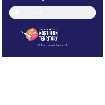
English
Italiano
English (UK)
Deutsch
Deutsch
English (US)
日本語
English
简体中文
(Singapore)
繁體中文
Français
© Tourism and Events NT
Alle Fotos anzeigen