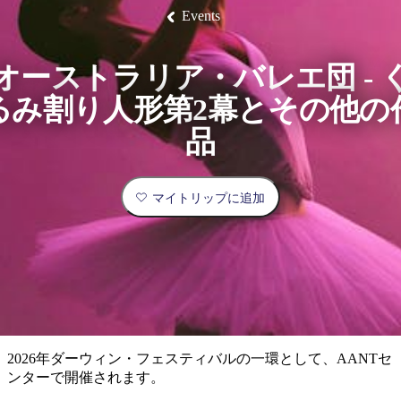
ェ
ン
ク
ン
ド
化
ス
宿
Events
ダ
ク
同
ア
体
テ
泊
ー
ナ
行
最
ウ
験
ィ
施
ウ
ツ
ト
バ
設
ィ
ア
も
ビ
ド
ル
ン
オーストラリア・バレエ団 - 
ー
ア・
と
人
お
ア
ゲ
イ
ア
交
得
ク
るみ割り人形第2幕とその他の
ベ
体
計
リ
通
気
な
テ
ン
ス
機
ー
プ
ィ
験
画
ト
が
ス
関
ラ
品
ビ
プ
＆
ン
シ
テ
と
高
リ
レ
＆
ィ
ン
ン
歴
オ
予
い
ョ
自
グ
タ
史
フ
カ
然
ズ
ル
と
ァ
約
カ
場
マイトリップに追加
と
旅
ン
伝
ー
ド
野
統
所
ゥ
リ
行
生
国
ッ
生
立
タ
チ
物
エ
公
フ
ラ
イ
実
園
ィ
グ
リ
ー
ジ
プ
用
ア
ル
ュ
ア
ワ
ド
ア
カ
的
ウ
タ
国
リ
ル
ル
立
ー
な
ル
ト
カ
公
な
カ
国
2026年ダーウィン・フェスティバルの一環として、AANTセ
園
体
情
バ
ル
ニ
立
現
験
ンターで開催されます。
ル
ト
公
報
ッ
/
ミ
地
園