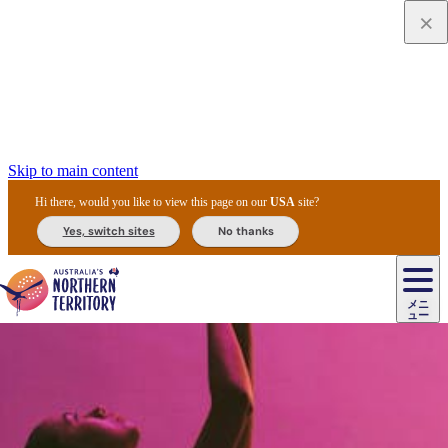
Skip to main content
Hi there, would you like to view this page on our
USA
site?
Yes, switch sites
No thanks
メニ
ュー
ウ
ル
ル/
エ
フ
ア
ー
メ
ー
ド
先
ズ
＆
イ
住
ロ
ド
ガ
民
フ
ッ
リ
イ
文