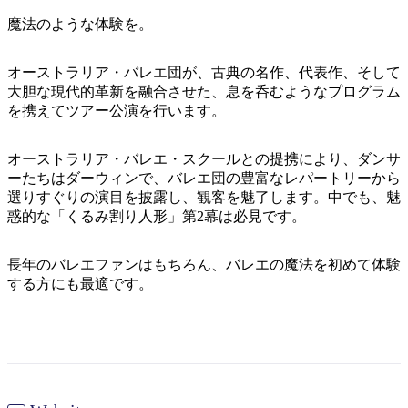
ア
デ
ル
ク
ビ
で
ク
魔法のような体験を。
ク
ル
国
と
テ
し
ズ・
立
テ
ィ
マ
公
釣
ア
ウ
た
計
ー
園
り
オーストラリア・バレエ団が、古典の名作、代表作、そして
ィ
ィ
ブ
ウ
い
画
諸
大胆な現代的革新を融合させた、息を呑むようなプログラム
ル
ビ
島
ズ
ト
を携えてツアー公演を行います。
こ
ツ
保
テ
ド
護
と
ー
区
ィ
ア
オーストラリア・バレエ・スクールとの提携により、ダンサ
ル
ーたちはダーウィンで、バレエ団の豊富なレパートリーから
選りすぐりの演目を披露し、観客を魅了します。中でも、魅
旅
惑的な「くるみ割り人形」第2幕は必見です。
の
地
コ
ツ
旅
域
長年のバレエファンはもちろん、バレエの魔法を初めて体験
ジ
行
ご
ョ
する方にも最適です。
リ
を
と
キ
ッ
ャ
ト
計
に
ン
ジ
ピ
ャ/
画
散
ン
ウ
す
グ
ェ
策
&
ス
る
グ
ト
ラ
マ