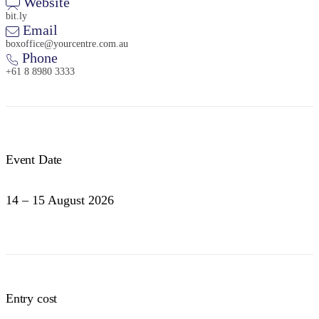
Website
ン
ク
bit.ly
ピ
ド
Email
ン
ネ
グ
ル
boxoffice@yourcentre.com.au
国
Phone
立
公
+61 8 8980 3333
園
検
索:
Event Date
Sign
up
14 – 15 August 2026
Entry cost