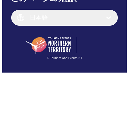
English
Italiano
English (UK)
日本語
Deutsch
English (US)
日本語
English
简体中文
(Singapore)
繁體中文
Français
© Tourism and Events NT
すべての写真を表示