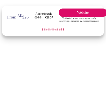
Website
Approximately
AU
From
$26
€16.04 – €28.37
*Estimated prices, use as a guide only.
Conversions provided by currencylayer.com