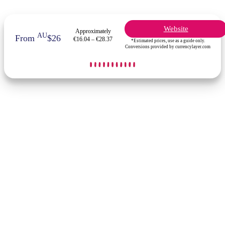
Website
Approximately
AU
From
$26
€16.04 – €28.37
*Estimated prices, use as a guide only.
Conversions provided by currencylayer.com