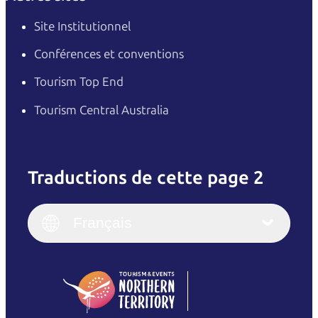
Site Institutionnel
Conférences et conventions
Tourism Top End
Tourism Central Australia
Traductions de cette page 2
English
Italiano
English (UK)
Français
Deutsch
English (US)
日本語
English
简体中文
(Singapore)
繁體中文