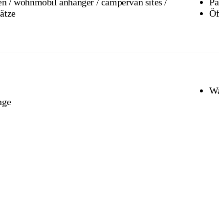
n sites /
Pa
ätze
Öf
Wa
nge