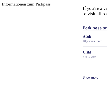
Informationen zum Parkpass
If you’re a v
to visit all
Park pass pr
Adult
18 years and over
Child
5 to 17 years
Family
2 adults and 4 children
Show more
Concession
Holders of Australian
DVA Card.
NT residents 