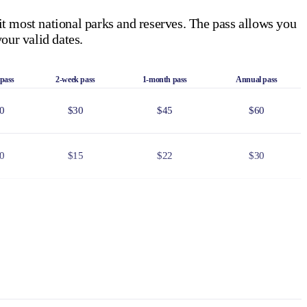
it most national parks and reserves. The pass allows you
our valid dates.
 pass
2-week pass
1-month pass
Annual pass
0
$30
$45
$60
0
$15
$22
$30
0
$75
$110
$150
6
$24
$36
$48
f residency, such as a valid NT driver licence.