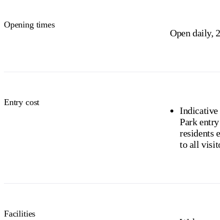
Buy your pas
Opening times
Open daily, 2
Entry cost
Indicative
Park entry
residents exempt). Camping and
to all visit
Facilities