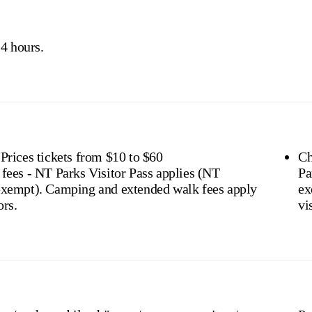
s online
or find out more about
passes & permits in th
4 hours.
 Prices tickets from $10 to $60
Ch
 fees - NT Parks Visitor Pass applies (NT
Pa
 extended walk fees apply
exempt). Campi
ors.
vi