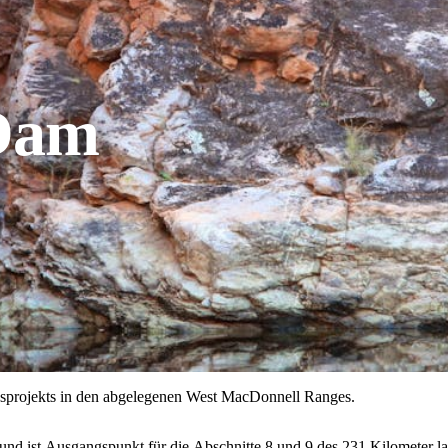
 Dam
musprojekts in den abgelegenen West MacDonnell Ranges.
und ist Ausgangspunkt für die Abschnitte 8 und 9 des 231 Kilometer la