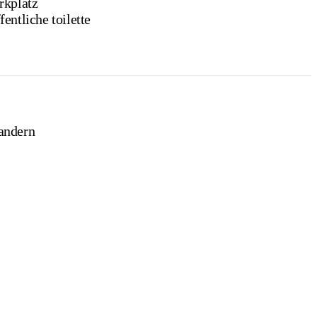
rkplatz
fentliche toilette
ndern