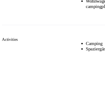
Wohnwagen / wohnmobil anhänger / camperva
campingpl
Activities
Camping
Spaziergä