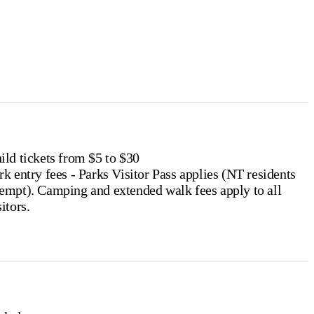
e NT
.
ild tickets from $5 to $30
rk entry fees - Parks Visitor Pass applies (NT residents
ng and extended walk fees apply to all
sitors.