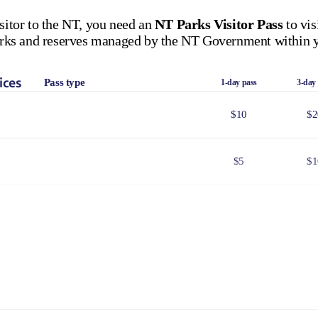
isitor to the NT, you need an
NT Parks Visitor Pass
to vis
 parks and reserves managed by the NT Government within y
ices
Pass type
1-day pass
3-day
$10
$2
$5
$1
$25
$5
$8
$1
 Government issued Seniors Card, Pensioner Concession Card or
don't need a visitor pass but may be asked to show proof o