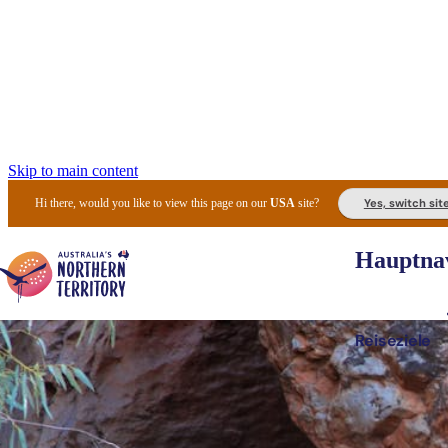
Skip to main content
Yes, switch sit
Hi there, would you like to view this page on our
USA
site?
Hauptnav
Reiseziele
Die