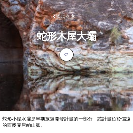
塔
營
魯
錄
魔
/
園
物
園
物
維
納
華
蘭
和
克
鬼
西
群
釣
姆
旅
卡
豪
國
大
麥
島
魚
地
游
溫
華
家
自
理
馬
克
See & do
最
體
泉
野
公
駕
必
石
古
唐
池
營
園
遊
保
克
納
受
驗
訪
護
瀑
國
規
區
布
家
歡
景
蛇形木屋大壩
公
劃
園
迎
點
和
目
旅
預
的
客
訂
地
類
型
必
玩
實
內
活
用
陸
動
推
資
和
薦
訊
戶
榜
蛇形小屋水壩是早期旅遊開發計畫的一部分，該計畫位於偏遠
外
單
的西麥克唐納山脈。