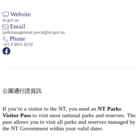
Website
nt.gov.au
Email
parkmanagement.pwcnt@nt.gov.au
Phone
+61 8 8951 8250
公園通行證資訊
If you’re a visitor to the NT, you need an
NT Parks
Visitor Pass
to visit most national parks and reserves. The
pass allows you to visit all parks and reserves managed by
the NT Government within your valid dates.