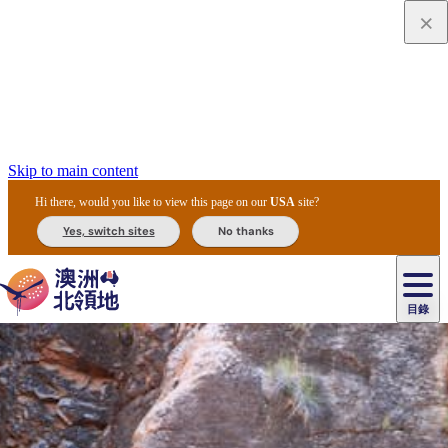
Skip to main content
Hi there, would you like to view this page on our
USA
site?
Yes, switch sites
No thanks
目錄
原
住
民
租
卡
文
愛
美
車
卡
李
自
達
化
麗
食
導
節
和
杜
戶
治
然
瓦
卡
爾
體
住
斯
攻
覽
主
慶
交
國
外
菲
和
塔
魯
茨
文
驗
宿
泉
略
團
烏
與
通
家
和
特
野
卡
歷
尼
卡
奧
魯
活
工
公
探
國
生
國
史
目
特
魯
里
魯
動
具
園
險
家
動
家
與
東
馬
露
米
/
查
公
植
公
文
提
阿
豪