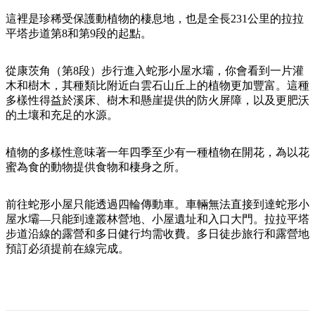
規
規
劃
劃
這裡是珍稀受保護動植物的棲息地，也是全長231公里的拉拉
按
平塔步道第8和第9段的起點。
您
工
地
的
具
區
從康茨角（第8段）步行進入蛇形小屋水壩，你會看到一片灌
旅
探
木和樹木，其種類比附近白雲石山丘上的植物更加豐富。這種
行
多樣性得益於溪床、樹木和懸崖提供的防火屏障，以及更肥沃
索
的土壤和充足的水源。
植物的多樣性意味著一年四季至少有一種植物在開花，為以花
蜜為食的動物提供食物和棲身之所。
搜
前往蛇形小屋只能透過四輪傳動車。車輛無法直接到達蛇形小
尋:
屋水壩—只能到達叢林營地、小屋遺址和入口大門。拉拉平塔
步道沿線的露營和多日健行均需收費。多日徒步旅行和露營地
預訂必須提前在線完成。
Sign
up