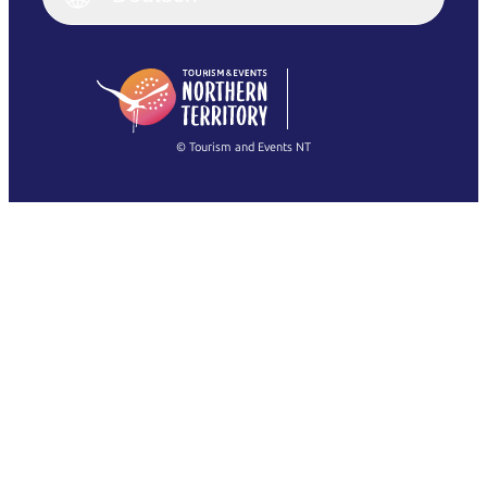
Deutsch
English (US)
日本語
English
简体中文
(Singapore)
繁體中文
Français
© Tourism and Events NT
Alle Fotos anzeigen