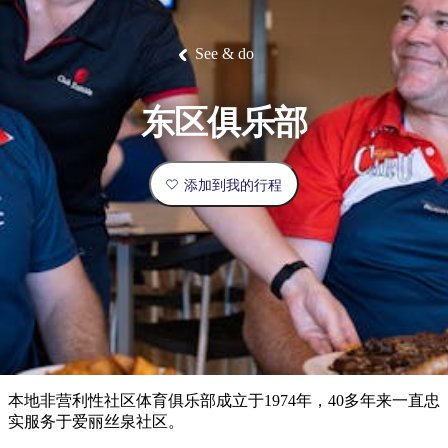
塔
营
鲁
航
魔
/
园
物
园
产
维
纳
端
兰
和
克
鬼
最
体
西
群
钓
姆
旅
卡
豪
国
旅
大
麦
岛
鱼
地
游
温
华
家
行
受
验
理
马
克
See & do
泉
野
公
灵
景
石
古
唐
欢
池
营
园
感
保
克
纳
点
护
瀑
国
规
迎
区
布
家
东区俱乐部
公
划
目
旅
园
和
的
行
预
地
者
添加到我的行程
订
活
类
动
型
内
实
陆
用
和
精
信
户
规
选
息
外
划
榜
您
单
本地非营利性社区体育俱乐部成立于1974年，40多年来一直忠
的
实服务于爱丽丝泉社区。