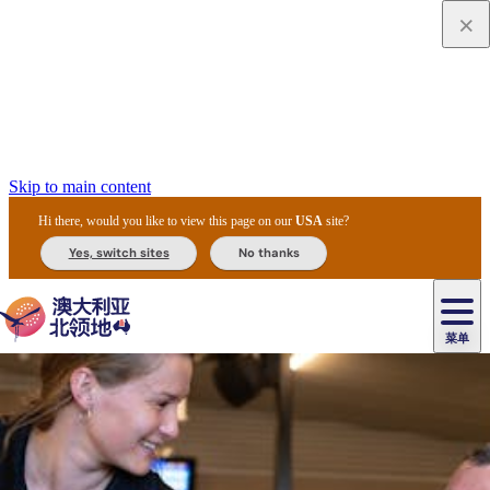
Skip to main content
Hi there, would you like to view this page on our
USA
site?
Yes, switch sites
No thanks
菜单
原
住
导
民
游
卡
文
爱
美
陪
卡
李
自
达
化
丽
食
同
节
租
杜
户
治
然
瓦
卡
尔
体
住
斯
攻
旅
主
庆
车
国
外
菲
和
塔
鲁
茨
文
验
宿
泉
略
程
乌
与
和
家
和
特
野
卡
历
尼
卡
奥
鲁
活
交
公
探
国
生
国
史
导
特
鲁
里
鲁
动
通
园
险
家
动
家
和
东
马
露
米
/
查
公
植
公
遗
提
阿
高