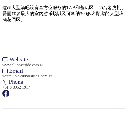
旅
规
按
行
划
这家大型酒吧设有全方位服务的TAB和基诺区、55台老虎机、
地
爱丽丝泉最大的室内游乐场以及可容纳300多名顾客的大型啤
工
区
酒花园区。
具
探
索
搜
索:
Website
www.clubeastside.com.au
Email
yourclub@clubeastside.com.au
Phone
Sign
+61 8 8952 1917
up