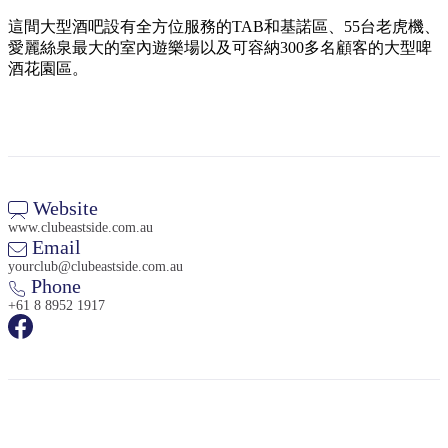
規
規
劃
劃
這間大型酒吧設有全方位服務的TAB和基諾區、55台老虎機、
按
愛麗絲泉最大的室內遊樂場以及可容納300多名顧客的大型啤
您
工
地
酒花園區。
的
具
區
旅
探
行
索
Website
www.clubeastside.com.au
Email
yourclub@clubeastside.com.au
搜
Phone
尋:
+61 8 8952 1917
Sign
up