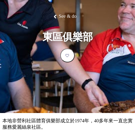
塔
營
魯
錄
魔
/
園
物
園
物
維
納
華
蘭
和
克
鬼
西
群
釣
姆
旅
卡
豪
國
大
麥
島
魚
地
游
溫
華
家
自
理
馬
克
See & do
最
體
泉
野
公
駕
必
石
古
唐
池
營
園
遊
保
克
納
受
驗
訪
護
瀑
國
規
區
布
家
歡
景
東區俱樂部
公
劃
園
迎
點
和
目
旅
預
的
客
訂
地
類
型
必
玩
實
內
活
用
陸
動
推
資
和
薦
訊
戶
榜
本地非營利社區體育俱樂部成立於1974年，40多年來一直忠實
外
單
服務愛麗絲泉社區。