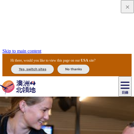
Skip to main content
Hi there, would you like to view this page on our
USA
site?
Yes, switch sites
No thanks
目錄
原
住
民
租
卡
文
愛
美
車
卡
李
自
達
化
麗
食
導
節
和
杜
戶
治
然
瓦
卡
爾
體
住
斯
攻
覽
主
慶
交
國
外
菲
和
塔
魯
茨
文
驗
宿
泉
略
團
烏
與
通
家
和
特
野
卡
歷
尼
卡
奧
魯
活
工
公
探
國
生
國
史
目
特
魯
里
魯
動
具
園
險
家
動
家
與
東
馬
露
米
/
查
公
植
公
文
提
阿
豪