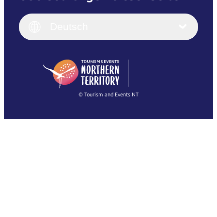
English
Italiano
English (UK)
Deutsch
Deutsch
English (US)
日本語
English
简体中文
(Singapore)
繁體中文
Français
© Tourism and Events NT
Alle Fotos anzeigen