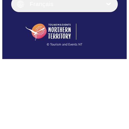
English (UK)
Français
Deutsch
English (US)
日本語
English
简体中文
(Singapore)
繁體中文
Français
© Tourism and Events NT
Voir toutes les photos