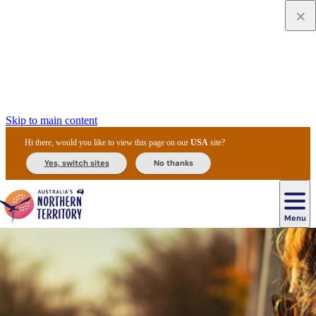
Skip to main content
Hi there, would you like to view this page on our
USA
site?
Yes, switch sites
No thanks
Menu
Tour
Navigazione
Cultura
Sistemazione
Alice
con
Uluru
Kings
Darwin
aborigena
alberghiera
Springs
Gastronomia
guida
/
Noleggio
Kakadu
Offerte
Canyon
principale
Ayers
Festival,
e
National
Attività
e
Parco
&
Rock
manifestazioni
trasporti
Park
all'aperto
promozioni
nazionale
Natura
Watarrka
Storia
di
e
National
e
Esperienze