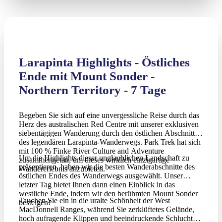
Larapinta Highlights - Östliches
Ende mit Mount Sonder -
Northern Territory - 7 Tage
Begeben Sie sich auf eine unvergessliche Reise durch das
Herz des australischen Red Centre mit unserer exklusiven
siebentägigen Wanderung durch den östlichen Abschnitt
des legendären Larapinta-Wanderwegs. Park Trek hat sich
mit 100 % Finke River Culture and Adventure
Um die Highlights dieser unglaublichen Landschaft zu
zusammengetan, um dieses wirklich einzigartige
präsentieren, haben wir die besten Wanderabschnitte des
Wandererlebnis anzubieten.
östlichen Endes des Wanderwegs ausgewählt. Unser
letzter Tag bietet Ihnen dann einen Einblick in das
westliche Ende, indem wir den berühmten Mount Sonder
Tauchen Sie ein in die uralte Schönheit der West
besteigen!
MacDonnell Ranges, während Sie zerklüftetes Gelände,
hoch aufragende Klippen und beeindruckende Schluchten