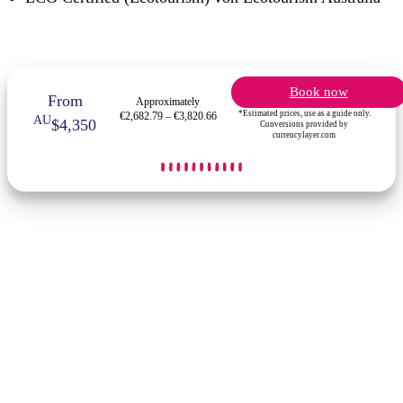
Book now
From
Approximately
*Estimated prices, use as a guide only.
€2,682.79 – €3,820.66
AU
$4,350
Conversions provided by
currencylayer.com