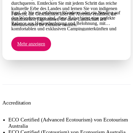
durchqueren. Entdecken Sie mit jedem Schritt das reiche
kulturelle Erbe des Landes und lernen Sie von indigenen
Egal, ob Sie ein erfahrener Wanderer oder ein Neuling auf
Führern, die Geschichten über die Arrernte erzählen, die
den Wanderwegen sind, diese Reise bietet eine perfekte
traditionellen Eigentümer, die diese Landschaft seit
Balance aus Herausforderung und Belohnung, mit
Jahrtausenden ihr Zuhause nennen.
komfortablen und exklusiven Campingunterkünften und
herzhaften Mahlzeiten. Erleben Sie mit uns das Abenteuer
Ihres Lebens, bei dem jeder Moment die raue Schönheit,
Mehr anzeigen
die Farbenpracht und die Ruhe des australischen Outbacks
widerspiegelt.
Accreditation
ECO Certified (Advanced Ecotourism) von Ecotourism
Australia
ECO Certified (Ecotourism) von Ecotourism Australia