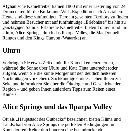
Sign
Afghanische Kameltreiber kamen 1860 mit einer Lieferung von 24
up
Dromedaren für die Burke-und-Wills-Expedition nach Australien.
Heute sind diese sanftmütigen Tiere im gesamten Territory zu finden
und nehmen Besucher mit auf fünfminütige „Erlebnisse“ bis hin zu
ganztägigen Safaris. Erfahrene Kameltreiber bieten Touren rund um
Uluru, Alice Springs, durch das Ilparpa Valley, die MacDonnell
Ranges und den Kings Canyon (Watarrka) an.
Uluru
Verbringen Sie etwas Zeit damit, Ihr Kamel kennenzulernen,
während die Sonne über Uluru und Kata Tjuta untergeht (oder
aufgeht, wenn Sie die kühle Morgenluft den deutlich heißeren
Nachmittagen vorziehen). Sachkundige Guides stehen Ihnen zur
Seite und informieren Sie über die Ökologie und Geschichte der
Region – und geben Ihnen außerdem Tipps zum Reiten eines
Kamels.
Alice Springs und das Ilparpa Valley
Oft als „Hauptstadt des Outbacks“ bezeichnet, bieten Klima und
Landschaft von Alice Springs die perfekten Bedingungen für
Kameltouren. Reiter durchqueren eine beeindruckende