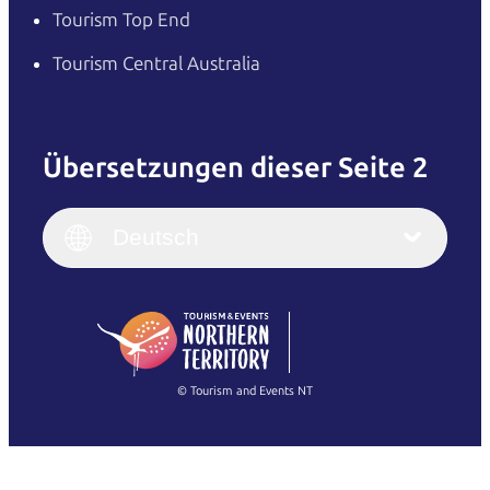
Tourism Top End
Tourism Central Australia
Übersetzungen dieser Seite 2
English
Italiano
English (UK)
Deutsch
Deutsch
English (US)
日本語
English
简体中文
(Singapore)
繁體中文
Français
© Tourism and Events NT
Alle Fotos anzeigen