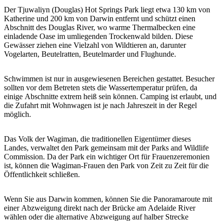
Sign
Der Tjuwaliyn (Douglas) Hot Springs Park liegt etwa 130 km von
up
Katherine und 200 km von Darwin entfernt und schützt einen
Abschnitt des Douglas River, wo warme Thermalbecken eine
einladende Oase im umliegenden Trockenwald bilden. Diese
Gewässer ziehen eine Vielzahl von Wildtieren an, darunter
Vogelarten, Beutelratten, Beutelmarder und Flughunde.
Schwimmen ist nur in ausgewiesenen Bereichen gestattet. Besucher
sollten vor dem Betreten stets die Wassertemperatur prüfen, da
einige Abschnitte extrem heiß sein können. Camping ist erlaubt, und
die Zufahrt mit Wohnwagen ist je nach Jahreszeit in der Regel
möglich.
Das Volk der Wagiman, die traditionellen Eigentümer dieses
Landes, verwaltet den Park gemeinsam mit der Parks and Wildlife
Commission. Da der Park ein wichtiger Ort für Frauenzeremonien
ist, können die Wagiman-Frauen den Park von Zeit zu Zeit für die
Öffentlichkeit schließen.
Wenn Sie aus Darwin kommen, können Sie die Panoramaroute mit
einer Abzweigung direkt nach der Brücke am Adelaide River
wählen oder die alternative Abzweigung auf halber Strecke