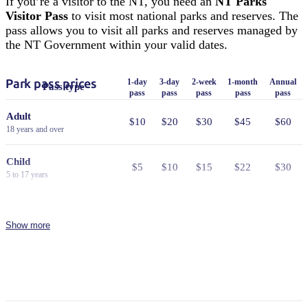
If you’re a visitor to the NT, you need an
NT Parks
Visitor Pass
to visit most national parks and reserves. The
pass allows you to visit all parks and reserves managed by
the NT Government within your valid dates.
Park pass prices
1-day
3-day
2-week
1-month
Annual
Pass type
pass
pass
pass
pass
pass
Adult
$10
$20
$30
$45
$60
18 years and over
Child
$5
$10
$15
$22
$30
5 to 17 years
Family
$25
$50
$75
$110
$150
2 adults and 4 children
Show more
Concession
Holders of Australian Government
$8
$16
$24
$36
$48
issued Seniors Card, Pensioner
Concession Card or DVA Card.