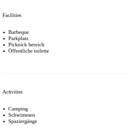
NT residents don't need a visitor pass but may be asked to
show proof of residency, such as a valid NT driver licence.
Facilities
Buy your pass online
or find out more about
passes &
permits in the NT
.
Barbeque
Parkplatz
Picknick bereich
Öffentliche toilette
Activities
Camping
Schwimmen
Spaziergänge