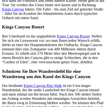
sich dann Ihr Frühstück und einen starken Kaffee. Heute geht es auf
Tour. Sie werden den Uluru hinter sich lassen und in Richtung
Kings Canyon
fahren. Die Fahrt – bis zum Ziel auf geteerter Straße
– führt Sie im Komfort des klimatisierten Autos durch typisches
Ouback mit rotem Sand.
Kings Canyon Resort
Ihre Unterkunft ist das unglaubliche
Kings Canyon Resort
. Stellen
Sie sich ein Luxusresort vor, wo man Ihnen jeden Wunsch erfüllt,
direkt an einer der Hauptattraktionen des Outbacks. Kings Canyon
entstand über eine Zeitspanne von 400 Millionen Jahren durch
Erosion. Er erhebt sich 270 Meter über den Meeresspiegel und in
einem Bereich des Canyon gibt es einige Schluchten, die in den
"Garden of Eden", eine verwunschene grüne Oase, abfallen.
Schnüren Sie Ihre Wanderstiefel für eine
Wanderung um den Rand des Kings Canyon
Der berühmte
Kings Canyon Rim Walk
ist ein 6 km langer
Wanderpfad, der die uralte Landschaft des Kings Canyon hinauf-
und dann einmal um ihn herum führt. Nach den 500 steilen Stufen
am Anfang werden Wanderer mit einmaligen Aussichten belohnt,
die Ihnen ewig in Erinnerung bleiben werden. Sie können den Pfad