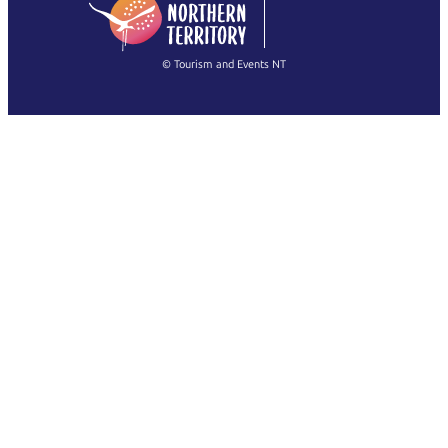
简体中文
(Singapore)
繁體中文
Français
© Tourism and Events NT