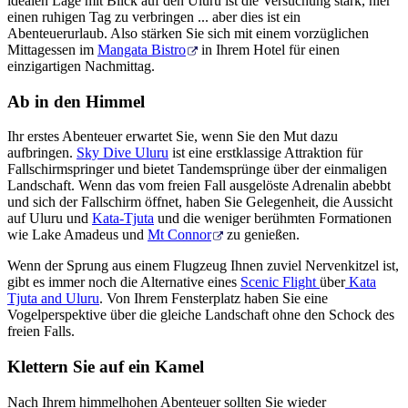
idealen Lage mit Blick auf den Uluru ist die Versuchung stark, hier
einen ruhigen Tag zu verbringen ... aber dies ist ein
Abenteuerurlaub. Also stärken Sie sich mit einem vorzüglichen
Mittagessen im
Mangata Bistro
in Ihrem Hotel für einen
einzigartigen Nachmittag.
Ab in den Himmel
Ihr erstes Abenteuer erwartet Sie, wenn Sie den Mut dazu
aufbringen.
Sky Dive Uluru
ist eine erstklassige Attraktion für
Fallschirmspringer und bietet Tandemsprünge über der einmaligen
Landschaft. Wenn das vom freien Fall ausgelöste Adrenalin abebbt
und sich der Fallschirm öffnet, haben Sie Gelegenheit, die Aussicht
auf Uluru und
Kata-Tjuta
und die weniger berühmten Formationen
wie Lake Amadeus und
Mt Connor
zu genießen.
Wenn der Sprung aus einem Flugzeug Ihnen zuviel Nervenkitzel ist,
gibt es immer noch die Alternative eines
Scenic Flight
über
Kata
Tjuta and Uluru
. Von Ihrem Fensterplatz haben Sie eine
Vogelperspektive über die gleiche Landschaft ohne den Schock des
freien Falls.
Klettern Sie auf ein Kamel
Nach Ihrem himmelhohen Abenteuer sollten Sie wieder