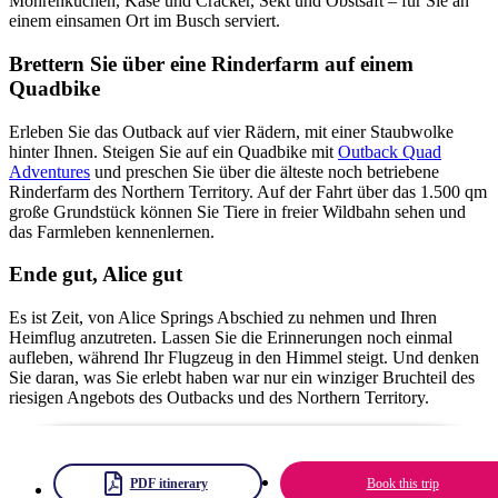
Möhrenkuchen, Käse und Cracker, Sekt und Obstsaft – für Sie an
einem einsamen Ort im Busch serviert.
Brettern Sie über eine Rinderfarm auf einem
Quadbike
Erleben Sie das Outback auf vier Rädern, mit einer Staubwolke
hinter Ihnen. Steigen Sie auf ein Quadbike mit
Outback Quad
Adventures
und preschen Sie über die älteste noch betriebene
Rinderfarm des Northern Territory. Auf der Fahrt über das 1.500 qm
große Grundstück können Sie Tiere in freier Wildbahn sehen und
das Farmleben kennenlernen.
Ende gut, Alice gut
Es ist Zeit, von Alice Springs Abschied zu nehmen und Ihren
Heimflug anzutreten. Lassen Sie die Erinnerungen noch einmal
aufleben, während Ihr Flugzeug in den Himmel steigt. Und denken
Sie daran, was Sie erlebt haben war nur ein winziger Bruchteil des
riesigen Angebots des Outbacks und des Northern Territory.
PDF itinerary
Book this trip