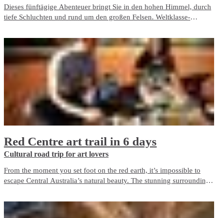
Dieses fünftägige Abenteuer bringt Sie in den hohen Himmel, durch
tiefe Schluchten und rund um den großen Felsen. Weltklasse-
Wellness, erstklassiges Essen und himmlische Hotels machen die
perfekte Outback-Reise komplett.
Red Centre art trail in 6 days
Cultural road trip for art lovers
From the moment you set foot on the red earth, it’s impossible to
escape Central Australia’s natural beauty. The stunning surroundings
instantly invigorate you and it’s immediately easy to understand why
the area has inspired creativity for thousands of years.