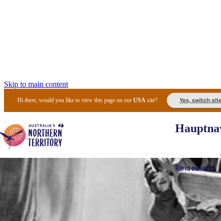
Skip to main content
Yes, switch sit
Hi there, would you like to view this page on our
USA
site?
Hauptnav
Reiseziele
Die