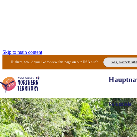
Skip to main content
Yes, switch sit
Hi there, would you like to view this page on our
USA
site?
Hauptnav
Reiseziele
Die