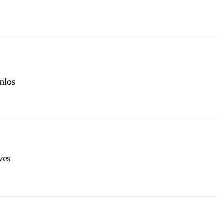
nlos
ves