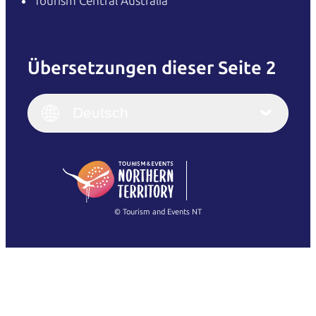
Tourism Central Australia
Übersetzungen dieser Seite 2
English
Italiano
English (UK)
Deutsch
Deutsch
English (US)
日本語
English
简体中文
(Singapore)
繁體中文
Français
© Tourism and Events NT
Alle Fotos anzeigen