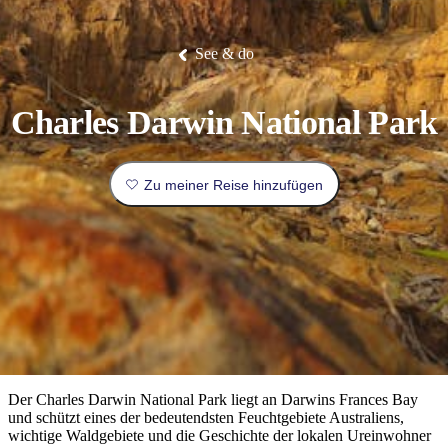
Die
Erlebnisse
Planen
Nationalpark
Glamping
Park
Luxuserlebnisse
East
Geschichte
beliebtesten
&
Tiwi-
Arnhem
und
Inseln
Gaumenfreuden
Land
Erbe
Festivals
Karlu
Orte
Buchen
See & do
und
Nitmiluk-
Karlu
Mataranka
Veranstaltungen
Nationalpark
Angeln
/
Tjorita
Reisetyp
Devils
/
Marbles
Maguk
West-
Aktivitäten
Charles Darwin National Park
MacDonnell-
Nationalpark
Outback
Praktische
und
Infos
Top
Zu meiner Reise hinzufügen
outdoor
10
Reiseplanung
Listen
Planungstools
Nach
Region
erkunden
Suche:
Der Charles Darwin National Park liegt an Darwins Frances Bay
und schützt eines der bedeutendsten Feuchtgebiete Australiens,
wichtige Waldgebiete und die Geschichte der lokalen Ureinwohner