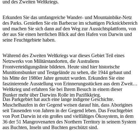
und des Zweiten Weltkriegs.
Sign
up
Erkunden Sie das umfangreiche Wander- und Mountainbike-Netz
des Parks. Genießen Sie ein Barbecue im schattigen Picknickbereich
und machen Sie sich dann auf den Weg zur Aussichtsplattform, von
der aus Sie einen herrlichen Blick auf den Hafen von Darwin und
seine Feuchtgebiete haben.
Während des Zweiten Weltkriegs war dieses Gebiet Teil eines
Netzwerks von Militärstandorten, die Australiens
Frontverteidigungslinie bildeten. Heute sind hier historische
Munitionsbunker und Testgelände zu sehen, die 1944 gebaut und
bis Mitte der 1980er Jahre genutzt wurden. Erkunden Sie eine
faszinierende Ausstellung von Erinnerungsstücken aus dem Zweiten
Weltkrieg und erfahren Sie bei Ihrem Besuch in einem dieser
Bunker mehr über Darwins Rolle im Pazifikkrieg.
Das Parkgebiet hat auch eine lange indigene Geschichte.
Muschelhaufen in der Gegend weisen darauf hin, dass Aborigines
seit Tausenden von Jahren in der Gegend leben. Das Feuchtgebiet
von Port Darwin ist ein großes und vielfältiges Ökosystem, in dem
36 der 51 Mangrovenarten des Northern Territory in seinem System
aus Buchten, Inseln und Buchten geschützt sind.