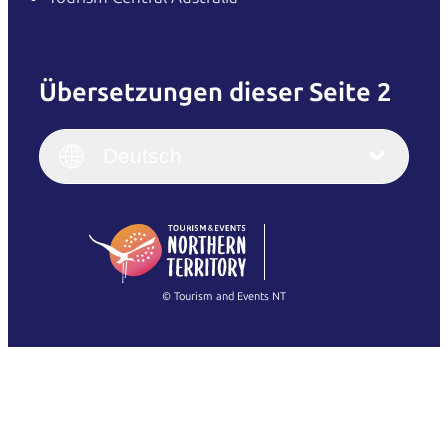
Übersetzungen dieser Seite 2
English
Italiano
English (UK)
Deutsch
Deutsch
English (US)
日本語
English
简体中文
(Singapore)
繁體中文
Français
© Tourism and Events NT
Alle Fotos anzeigen