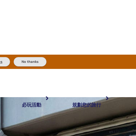
es
No thanks
必玩活動
規劃您的旅行
最受歡迎目的地
規劃和預訂
體驗
旅客類型
內陸和戶外
實用資訊
推薦榜單
規劃工具
按地區探索
搜尋: