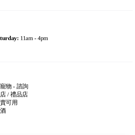
turday:
11am - 4pm
寵物 - 諮詢
店 / 禮品店
賣可用
酒