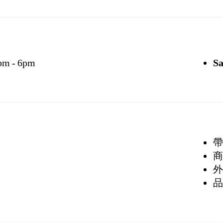
pm - 6pm
Sa
帶
商
外
品