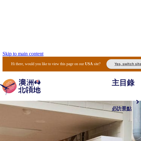
Skip to main content
Yes, switch sit
Hi there, would you like to view this page on our
USA
site?
主目錄
必訪景點