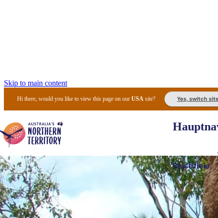
Skip to main content
Yes, switch sit
Hi there, would you like to view this page on our
USA
site?
Hauptnav
Reiseziele
Die