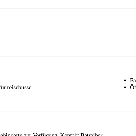
Fa
für reisebusse
Öf
ehinderte zur Verfügung, Kontakt Betreiber.