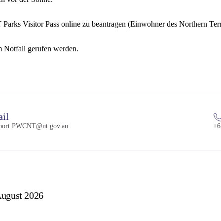
T Parks Visitor Pass online zu beantragen (Einwohner des Northern Te
m Notfall gerufen werden.
il
pport.PWCNT@nt.gov.au
+6
August 2026