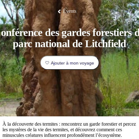
/
Litchfield
faune
Park
patrimoine
Terre
Expériences
D’endroits
Réserve
Lieux
Expériences
Îles
La
d'Arnhem
de
Piscine
de
Events
Planifier
Tiwi
pêche
Est
luxe
où
thermale
Camping
Parc
Idées
incontournables
conservation
Tjoritja
de
et
national
de
des
/
et
aller
Mataranka
glamping
Nitmiluk
voyages
marbres
Parc
du
national
réserver
onférence des gardes forestiers 
diable
Maguk
des
Profil
West
Outback
de
parc national de Litchfield
MacDonnell
et
voyageur
Infos
activités
À
pratiques
Ajouter à mon voyage
en
faire
plein
Les
air
incontournables
Outils
du
de
Territoire
Planifiez
planification
Explorer
du
votre
par
Nord
voyage
régions
À la découverte des termites : rencontrez un garde forestier et percez
les mystères de la vie des termites, et découvrez comment ces
minuscules créatures influencent profondément l’écosystème.