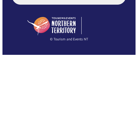
English (US)
日本語
English
简体中文
(Singapore)
繁體中文
Français
© Tourism and Events NT
Voir toutes les photos