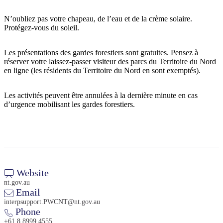
N’oubliez pas votre chapeau, de l’eau et de la crème solaire.
Protégez-vous du soleil.
Rechercher:
Les présentations des gardes forestiers sont gratuites. Pensez à
réserver votre laissez-passer visiteur des parcs du Territoire du Nord
en ligne (les résidents du Territoire du Nord en sont exemptés).
Sign
Les activités peuvent être annulées à la dernière minute en cas
up
d’urgence mobilisant les gardes forestiers.
Website
nt.gov.au
Email
interpsupport.PWCNT@nt.gov.au
Phone
+61 8 8999 4555