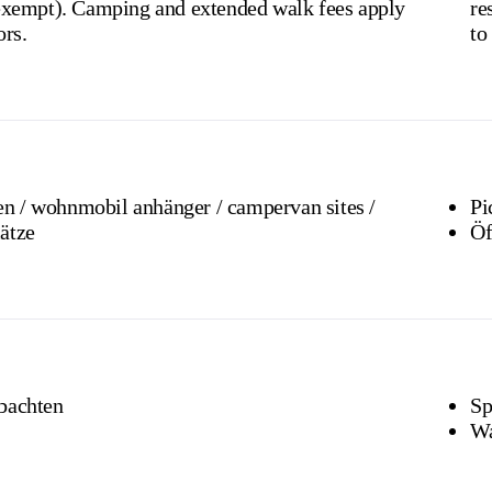
 extended walk fees apply
residen
ors.
to 
n sites /
Pi
ätze
Öf
bachten
Sp
Wa