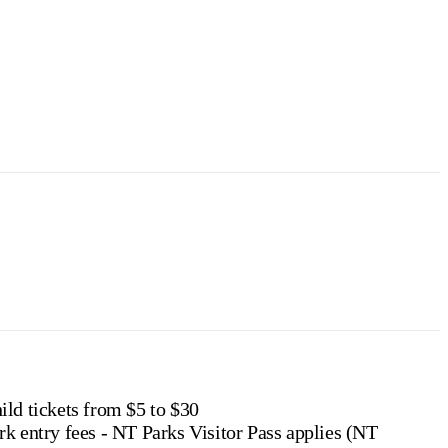
0
$75
$110
$150
6
$24
$36
$48
f residency, such as a valid NT driver licence.
e NT
.
ild tickets from $5 to $30
rk entry fees - NT Parks Visitor Pass applies (NT