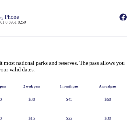
Phone
61 8 8951 8250
it most national parks and reserves. The pass allows you
our valid dates.
 pass
2-week pass
1-month pass
Annual pass
0
$30
$45
$60
0
$15
$22
$30