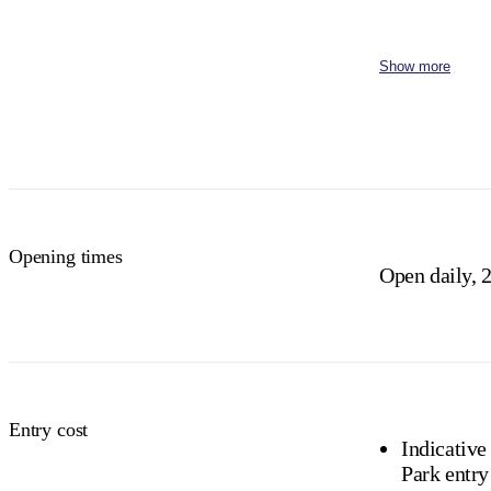
Family
2 adults and 4 children
Show more
Concession
Holders of Australian
DVA Card.
NT residents 
Buy your pas
Opening times
Open daily, 2
Entry cost
Indicative
Park entry