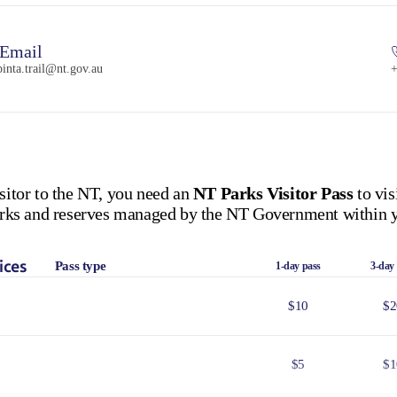
Email
pinta.trail@nt.gov.au
+
isitor to the NT, you need an
NT Parks Visitor Pass
to vis
 parks and reserves managed by the NT Government within y
ices
Pass type
1-day pass
3-day
$10
$2
$5
$1