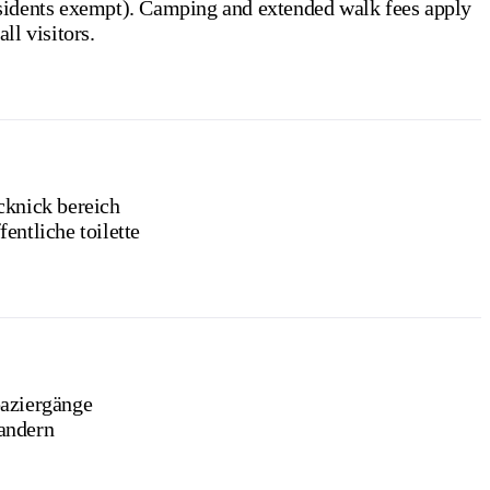
ts exempt). Camping and extended walk fees apply
all visitors.
cknick bereich
fentliche toilette
aziergänge
ndern