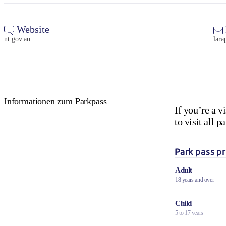
Website
nt.gov.au
lara
Informationen zum Parkpass
If you’re a v
to visit all
Park pass pr
Adult
18 years and over
Child
5 to 17 years