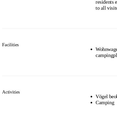
residents exempt). Camping and
to all visit
Facilities
Wohnwagen / wohnmobil anhänger / camperva
campingpl
Activities
Vögel beo
Camping