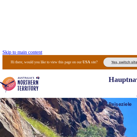
Skip to main content
Yes, switch sit
Hi there, would you like to view this page on our
USA
site?
Hauptnav
Reiseziele
Die