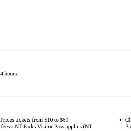
$25
$5
$8
$1
 Government issued Seniors Card, Pensioner Concession Card or
don't need a visitor pass but may be asked to show proof o
s online
or find out more about
passes & permits in th
4 hours.
 Prices tickets from $10 to $60
Ch
 fees - NT Parks Visitor Pass applies (NT
Pa