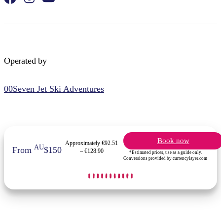
Operated by
00Seven Jet Ski Adventures
Book now
Approximately €92.51
AU
From
$150
– €128.90
*Estimated prices, use as a guide only.
Conversions provided by currencylayer.com