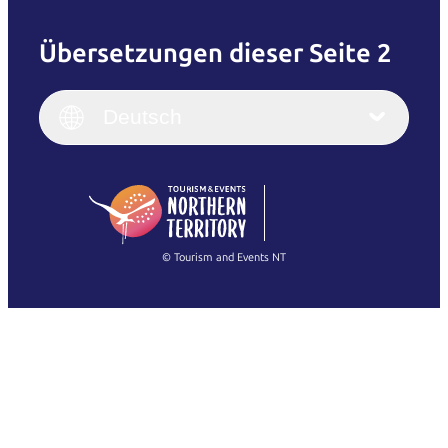
Übersetzungen dieser Seite 2
English
Italiano
English (UK)
Deutsch
Deutsch
English (US)
日本語
English
简体中文
(Singapore)
繁體中文
Français
© Tourism and Events NT
Alle Fotos anzeigen