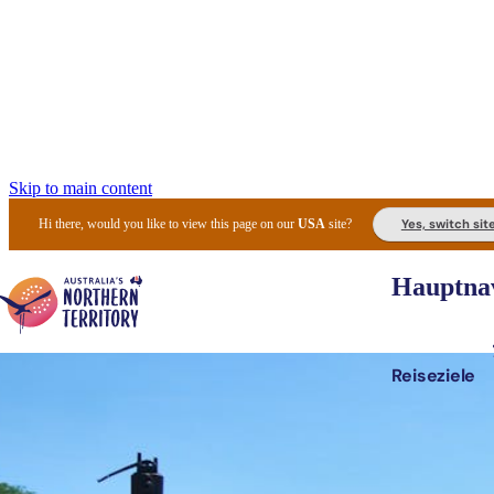
Skip to main content
Yes, switch sit
Hi there, would you like to view this page on our
USA
site?
Hauptnav
Reiseziele
Die