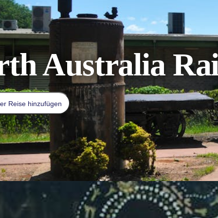
rth Australia Ra
er Reise hinzufügen