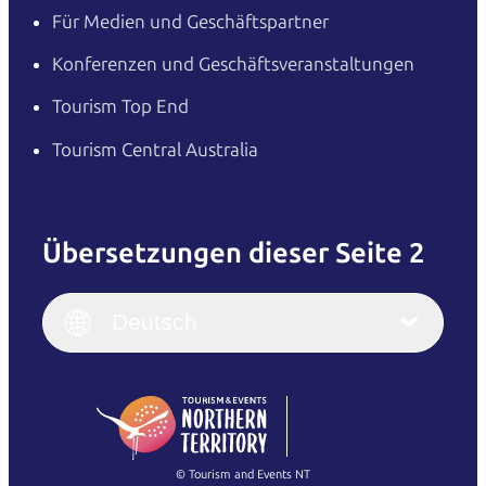
Für Medien und Geschäftspartner
Konferenzen und Geschäftsveranstaltungen
Tourism Top End
Tourism Central Australia
Übersetzungen dieser Seite 2
English
Italiano
English (UK)
Deutsch
Deutsch
English (US)
日本語
English
简体中文
(Singapore)
繁體中文
Français
© Tourism and Events NT