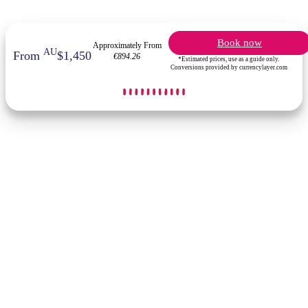
Book now
Approximately From
AU
From
$1,450
€894.26
*Estimated prices, use as a guide only.
Conversions provided by currencylayer.com