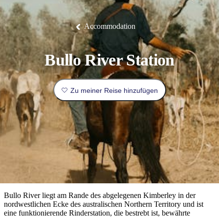
Die
Erlebnisse
Planen
Nationalpark
Glamping
Park
Luxuserlebnisse
East
Geschichte
beliebtesten
&
Tiwi-
Arnhem
und
Inseln
Gaumenfreuden
Land
Erbe
Festivals
Karlu
Orte
Buchen
Accommodation
und
Nitmiluk-
Karlu
Mataranka
Veranstaltungen
Nationalpark
Angeln
/
Tjorita
Reisetyp
Devils
/
Marbles
Maguk
West-
Aktivitäten
Bullo River Station
MacDonnell-
Nationalpark
Outback
Praktische
und
Infos
Top
Zu meiner Reise hinzufügen
outdoor
10
Reiseplanung
Listen
Planungstools
Nach
Region
erkunden
Suche:
Bullo River liegt am Rande des abgelegenen Kimberley in der
nordwestlichen Ecke des australischen Northern Territory und ist
eine funktionierende Rinderstation, die bestrebt ist, bewährte