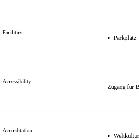
NT Resident
Proof of residency req
Facilities
Passes are va
Parkplatz
Accessibility
Zugang für B
Accreditation
Weltkultu