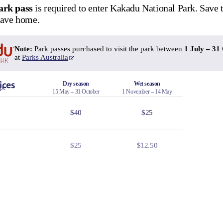
rk pass
is required to enter Kakadu National Park. Save
eave home.
Note:
Park passes purchased to visit the park between
1 July – 31
at
Parks Australia
ices
Dry season
Wet season
ype
15 May – 31 October
1 November – 14 May
$40
$25
$25
$12.50
$100
$65
children
$30
$19
n, or pension cards