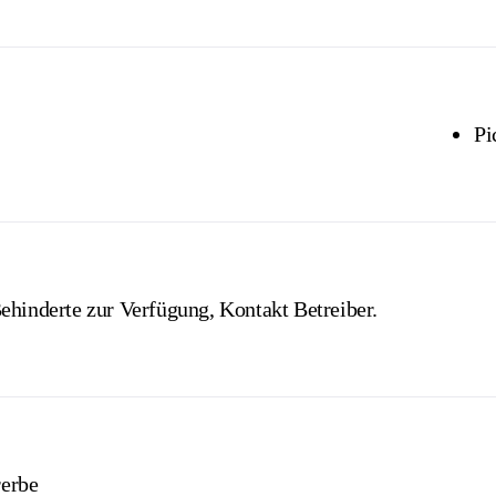
Free
Free
uired
lid for 7 days.
Pi
ehinderte zur Verfügung, Kontakt Betreiber.
rerbe