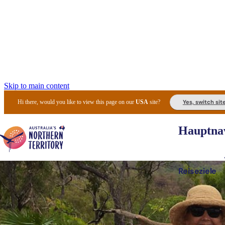
Skip to main content
Yes, switch sit
Hi there, would you like to view this page on our
USA
site?
Hauptnav
Reiseziele
Die