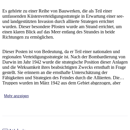
Sign
up
Es gehörte zu einer Reihe von Bauwerken, die als Teil einer
umfassenden Küstenverteidigungsstrategie in Erwartung einer see-
und landgestützten Invasion durch alliierte Strategen errichtet
wurden. Dieser besondere Pfosten wurde am Strand errichtet, um
einen klaren Blick auf das Meer entlang des Strandes in beide
Richtungen zu ermöglichen.
Dieser Posten ist von Bedeutung, da er Teil einer nationalen und
regionalen Verteidigungsstrategie ist. Nach der Bombardierung von
Darwin im Jahr 1942 wurde die strategische Position dieser Anlagen
und die Wirksamkeit ihres beabsichtigten Zwecks ernsthaft in Frage
gestellt. Sie erinnern an die ernsthafte Unterschätzung der
Fähigkeiten und Strategien des Feindes durch die Alliierten. Die
Truppen wurden im März 1942 aus dem Gebiet abgezogen, aber
regelmäßige Patrouillen wurden aufrechterhalten. Eine Abteilung
der Northern Australian Observer Unit besetzte ab Mitte 1942 das
Mehr anzeigen
Gebiet von Lee Point bis Buffalo Creek.