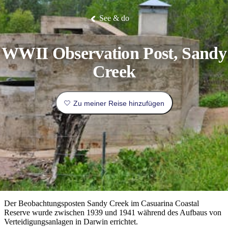
Die
Erlebnisse
Planen
Nationalpark
Glamping
Park
Luxuserlebnisse
East
Geschichte
beliebtesten
&
Tiwi-
Arnhem
und
See & do
Inseln
Gaumenfreuden
Land
Erbe
Festivals
Karlu
Orte
Buchen
und
Nitmiluk-
Karlu
Mataranka
Veranstaltungen
Nationalpark
Angeln
/
Tjorita
Reisetyp
Devils
/
WWII Observation Post, Sandy
Marbles
Maguk
West-
Aktivitäten
MacDonnell-
Creek
Nationalpark
Outback
Praktische
und
Infos
Top
outdoor
10
Zu meiner Reise hinzufügen
Reiseplanung
Listen
Planungstools
Nach
Region
erkunden
Suche:
Der Beobachtungsposten Sandy Creek im Casuarina Coastal
Reserve wurde zwischen 1939 und 1941 während des Aufbaus von
Verteidigungsanlagen in Darwin errichtet.