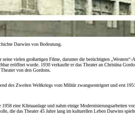
eschichte Darwins von Bedeutung.
r seine vielen großartigen Filme, darunter die berüchtigten „Western“
chbar eröffnet wurde. 1930 verkaufte er das Theater an Christina Go
s Theater von den Gordons.
nd des Zweiten Weltkriegs vom Militär zwangsenteignet und erst 1951
erte 1958 eine Klimaanlage und nahm einige Modernisierungsarbeiten v
lle, die das Theater 45 Jahre lang im kulturellen Leben Darwins spielt