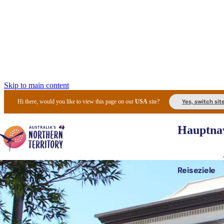
Skip to main content
Yes, switch sit
Hi there, would you like to view this page on our
USA
site?
Hauptnav
Reiseziele
Die