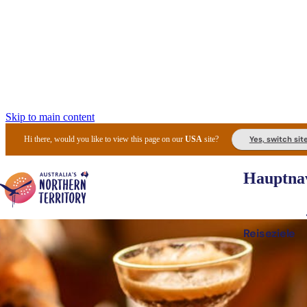
Skip to main content
Yes, switch sit
Hi there, would you like to view this page on our
USA
site?
Hauptnav
Reiseziele
Die