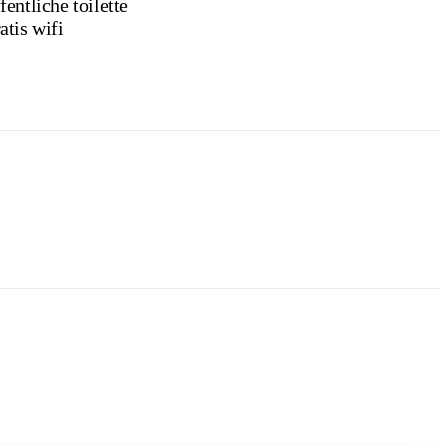
fentliche toilette
atis wifi