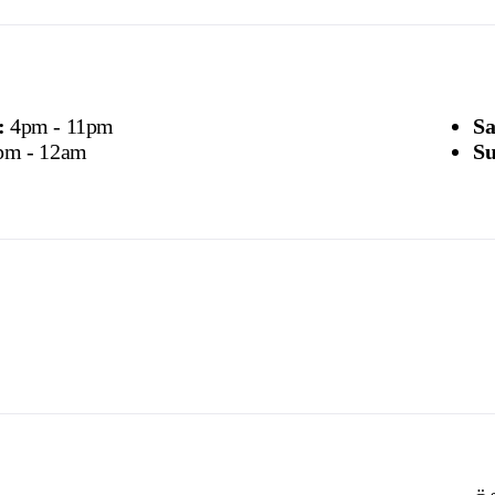
:
4pm - 11pm
Sa
pm - 12am
Su