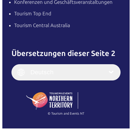
Konferenzen und Geschäftsveranstaltungen
Tourism Top End
Tourism Central Australia
Übersetzungen dieser Seite 2
English
Italiano
English (UK)
Deutsch
Deutsch
English (US)
日本語
English
简体中文
(Singapore)
繁體中文
Français
© Tourism and Events NT
Alle Fotos anzeigen