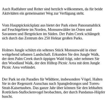
Sign
up
Auch Radfahrer und Reiter sind herzlich willkommen, da für beide
Aktivitäten ein gemeinsamer Weg zur Verfügung steht.
Vom Hauptpicknickplatz aus bietet der Park einen Panoramablick
auf Feuchtgebiete im Norden, Monsunwälder im Osten und
Savannen und Bergrücken im Süden. Der Palm Creek schlängelt
sich durch das Zentrum des 250 Hektar großen Parks.
Holmes Jungle schützt ein seltenes Stück Monsunwald in einer
weitgehend urbanen Landschaft. Erkunden Sie den Jungle Walk,
der dem Palm Creek durch üppigen Wald folgt, oder nehmen Sie
den Woodland Walk, der den Hilltop Picnic Area mit dem Jungle
Picnic Area verbindet.
Der Park ist ein Paradies für Wildtiere, insbesondere Vögel. Halten
Sie in der Regenzeit Ausschau nach Spangledrongos und Torres-
Strait-Kaisertauben. Das ganze Jahr über können Sie den lebhaften
Rotrücken-Staflockenvogel beobachten, der durch Pandanus-Hüpfer
huscht.