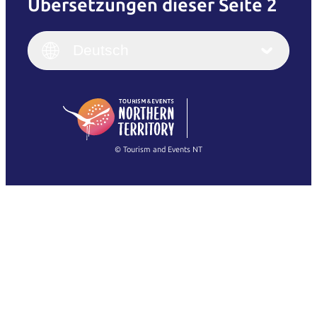
Übersetzungen dieser Seite 2
English
Italiano
English (UK)
Deutsch
Deutsch
English (US)
日本語
English
简体中文
(Singapore)
繁體中文
Français
© Tourism and Events NT
Alle Fotos anzeigen