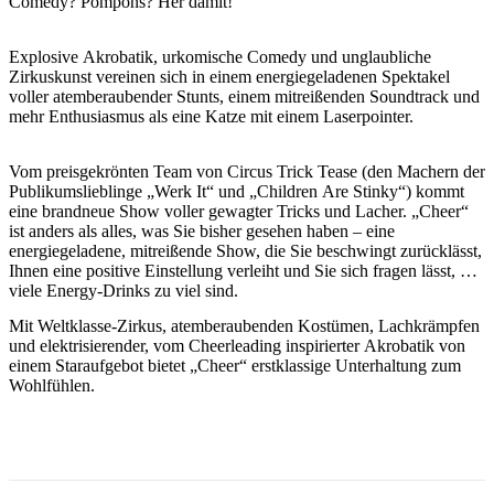
Comedy? Pompons? Her damit!
Sign
up
Explosive Akrobatik, urkomische Comedy und unglaubliche
Zirkuskunst vereinen sich in einem energiegeladenen Spektakel
voller atemberaubender Stunts, einem mitreißenden Soundtrack und
mehr Enthusiasmus als eine Katze mit einem Laserpointer.
Vom preisgekrönten Team von Circus Trick Tease (den Machern der
Publikumslieblinge „Werk It“ und „Children Are Stinky“) kommt
eine brandneue Show voller gewagter Tricks und Lacher. „Cheer“
ist anders als alles, was Sie bisher gesehen haben – eine
energiegeladene, mitreißende Show, die Sie beschwingt zurücklässt,
Ihnen eine positive Einstellung verleiht und Sie sich fragen lässt, wie
viele Energy-Drinks zu viel sind.
Mit Weltklasse-Zirkus, atemberaubenden Kostümen, Lachkrämpfen
und elektrisierender, vom Cheerleading inspirierter Akrobatik von
einem Staraufgebot bietet „Cheer“ erstklassige Unterhaltung zum
Wohlfühlen.