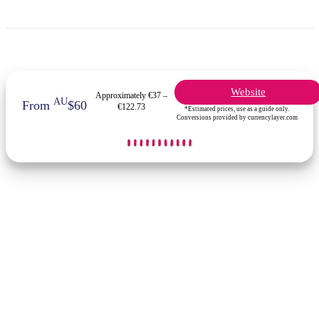
Website
Approximately €37 –
AU
From
$60
€122.73
*Estimated prices, use as a guide only.
Conversions provided by currencylayer.com