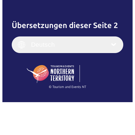
Übersetzungen dieser Seite 2
English
Italiano
English (UK)
Deutsch
Deutsch
English (US)
日本語
English
简体中文
(Singapore)
繁體中文
Français
© Tourism and Events NT
Alle Fotos anzeigen