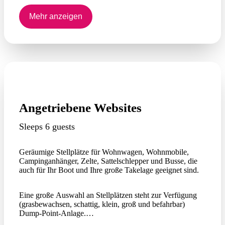
Ausstattungsblock, Grillplatz im Freien, Pool und
Mehr anzeigen
Strandbar in unmittelbarer Nähe.
Bootsrampe und unsere unberührten Strände sind alle nur
einen Steinwurf entfernt.
Angetriebene Websites
Sleeps 6 guests
Geräumige Stellplätze für Wohnwagen, Wohnmobile,
Campinganhänger, Zelte, Sattelschlepper und Busse, die
auch für Ihr Boot und Ihre große Takelage geeignet sind.
Eine große Auswahl an Stellplätzen steht zur Verfügung
(grasbewachsen, schattig, klein, groß und befahrbar)
Dump-Point-Anlage.