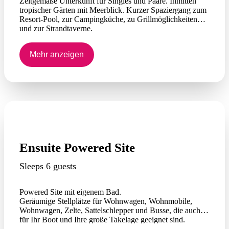
Zeitgemäße Unterkunft für Singles und Paare. Inmitten
tropischer Gärten mit Meerblick. Kurzer Spaziergang zum
Resort-Pool, zur Campingküche, zu Grillmöglichkeiten
und zur Strandtaverne.
Küchenzeile, Mikrowelle, Wasserkocher, Toaster und
Minibar-Kühlschrank. Fernseher und Inneneinrichtung.
Mehr anzeigen
Eigenes Badezimmer. Split-Klimaanlage. Veranda im
Außenbereich. Wählen Sie zwischen 1 Kingsize-Bett oder
2 Kingsize-Einzelbetten. Bettwäsche wird gestellt (außer
Poolhandtücher).
Kein Service, sofern nicht im Voraus mit dem
Rezeptionspersonal vereinbart, zusätzliche Gebühren
fallen an.
Ensuite Powered Site
Sleeps 6 guests
Powered Site mit eigenem Bad.
Geräumige Stellplätze für Wohnwagen, Wohnmobile,
Wohnwagen, Zelte, Sattelschlepper und Busse, die auch
für Ihr Boot und Ihre große Takelage geeignet sind.
Dump-Point-Anlage.