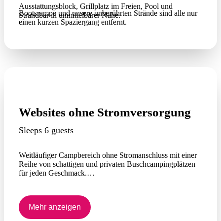
Ausstattungsblock, Grillplatz im Freien, Pool und
Bootsrampe und unsere unberührten Strände sind alle nur
Strandbar in unmittelbarer Nähe.
einen kurzen Spaziergang entfernt.
Websites ohne Stromversorgung
Sleeps 6 guests
Weitläufiger Campbereich ohne Stromanschluss mit einer
Reihe von schattigen und privaten Buschcampingplätzen
für jeden Geschmack.
Ausstattungsblock, Grillplatz im Freien, Pool und
Strandbar sind alle nur einen kurzen Fußweg entfernt.
Mehr anzeigen
Kleine, kontrollierte Lagerfeuer erlaubt. Generatoren sind