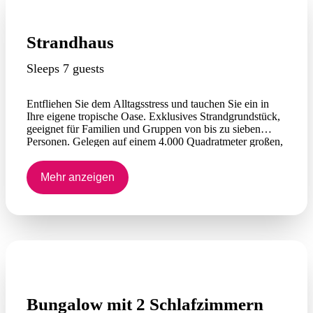
Strandhaus
Sleeps 7 guests
Entfliehen Sie dem Alltagsstress und tauchen Sie ein in
Ihre eigene tropische Oase. Exklusives Strandgrundstück,
geeignet für Familien und Gruppen von bis zu sieben
Personen. Gelegen auf einem 4.000 Quadratmeter großen,
gepflegten Rasen mit spektakulärer Aussicht in Dundee
Beach! Sicheres, komplett eingezäuntes Grundstück mit
Mehr anzeigen
Bootsparkplatz. Entspannen Sie sich am Pool des Resorts
und genießen Sie den tropischen Lebensstil.
Genießen Sie die kühle Meeresbrise und atemberaubende
Sonnenuntergänge – die Veranda bietet Sitzgelegenheiten
im Freien und Lounges zum Entspannen oder Beobachten
der ein- und auslaufenden Boote, sowie einen Grill für
gesellige Stunden. Nur 100 Meter zu Fuß zur Dundee
Beach Tavern, dem Lebensmittelladen und der
Bootsrampe.
Komplett unabhängiges Haus mit allem, was Sie brauchen
Bungalow mit 2 Schlafzimmern
– Kochfeld und Backofen, Mikrowelle, 2 Kühlschränke,