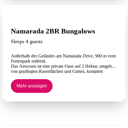
Namarada 2BR Bungalows
Sleeps 4 guests
Außerhalb des Geländes am Namarada Drive, 900 m vom
Ferienpark entfernt.
Das Anwesen ist eine private Oase auf 2 Hektar, umgeben
von gepflegten Rasenflächen und Gärten, komplett
eingezäunt und mit ausreichend Parkmöglichkeiten für
Autos und Boote. Es verfügt über 2 Bungalows mit 2
Mehr anzeigen
Schlafzimmern – jeder Bungalow bietet Platz für 4
Personen (zusammen 8 Personen). Das Anwesen kann
exklusiv oder einzeln gebucht werden. Vollständig
eigenständig, Ofen und Kochfeld, Mikrowelle,
Geschirrspüler, Kühlschrank, Wasserkocher und Toaster.
Esszimmer, Wohnzimmer und Fernseher. Eigenes
Badezimmer mit separater Toilette. Überall Split-
Klimaanlage. Private Veranda und Außenbereich sowie
gemeinschaftlicher Außenbereich mit Grill,