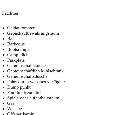
Waschmaschine und Wäscheleine. Wählen Sie zwischen 1
x Kingsize-Bett und 2 x Kingsize-Einzelbetten oder 2 x
Facilities
Kingsize-Betten oder 4 x Kingsize-Einzelbetten
(Bettwäsche wird gestellt).
Tageszugang zu den Einrichtungen und Resort-Pools des
Geldautomaten
Dundee Beach Holiday Park.
Gepäckaufbewahrungsraum
Bar
Barbeque
Bootsrampe
Camp küche
Parkplatz
Gemeinschaftsküche
Gemeinschaftlich kühlschrank
Gemeinschaftsdusche
Fahrt durch websites verfügbar
Dump punkt
Familienfreundlich
Spiele oder aufenthaltsraum
Gas
Wäsche
Offener kamin