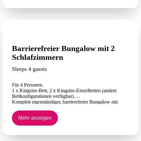
zwischen 8 und 20 Uhr erlaubt.
Barrierefreier Bungalow mit 2
Schlafzimmern
Sleeps 4 guests
Für 4 Personen.
1 x Kingsize-Bett, 2 x Kingsize-Einzelbetten (andere
Bettkonfigurationen verfügbar).
Komplett eigenständiger, barrierefreier Bungalow mit
eigenem Bad.
Kühlschrank, Tee- und Kaffeezubehör.
Mehr anzeigen
Split-Klimaanlage.
Küche mit Kochfeld.
Wohnzimmer und Fernseher.
Veranda mit Tisch und Stühlen