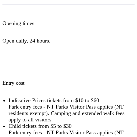
NT residents don't need a visitor pass but may be asked to
show proof of residency, such as a valid NT driver licence.
Opening times
Buy your pass online
or find out more about
passes &
permits in the NT
.
Open daily, 24 hours.
Entry cost
Indicative Prices tickets from $10 to $60
Park entry fees - NT Parks Visitor Pass applies (NT
residents exempt). Camping and extended walk fees
apply to all visitors.
Child tickets from $5 to $30
Park entry fees - NT Parks Visitor Pass applies (NT