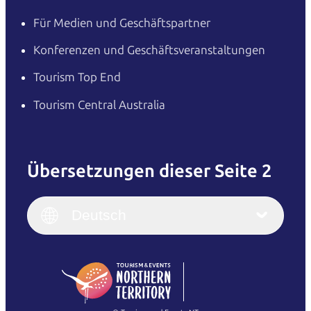
Für Medien und Geschäftspartner
Konferenzen und Geschäftsveranstaltungen
Tourism Top End
Tourism Central Australia
Übersetzungen dieser Seite 2
English
Italiano
English (UK)
Deutsch
Deutsch
English (US)
日本語
English
简体中文
(Singapore)
繁體中文
Français