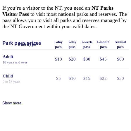
If you’re a visitor to the NT, you need an
NT Parks
Visitor Pass
to visit most national parks and reserves. The
pass allows you to visit all parks and reserves managed by
the NT Government within your valid dates.
Park pass prices
1-day
3-day
2-week
1-month
Annual
Pass type
pass
pass
pass
pass
pass
Adult
$10
$20
$30
$45
$60
18 years and over
Child
$5
$10
$15
$22
$30
5 to 17 years
Family
$25
$50
$75
$110
$150
2 adults and 4 children
Show more
Concession
Holders of Australian Government
$8
$16
$24
$36
$48
issued Seniors Card, Pensioner
Concession Card or DVA Card.