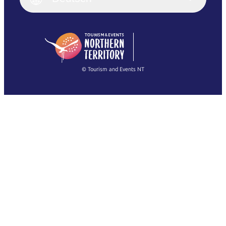
Deutsch
English (US)
日本語
English
简体中文
(Singapore)
繁體中文
Français
© Tourism and Events NT
Alle Fotos anzeigen