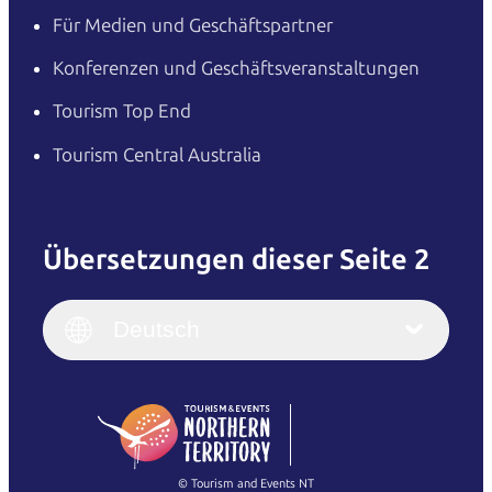
Für Medien und Geschäftspartner
Konferenzen und Geschäftsveranstaltungen
Tourism Top End
Tourism Central Australia
Übersetzungen dieser Seite 2
English
Italiano
English (UK)
Deutsch
Deutsch
English (US)
日本語
English
简体中文
(Singapore)
繁體中文
Français
© Tourism and Events NT